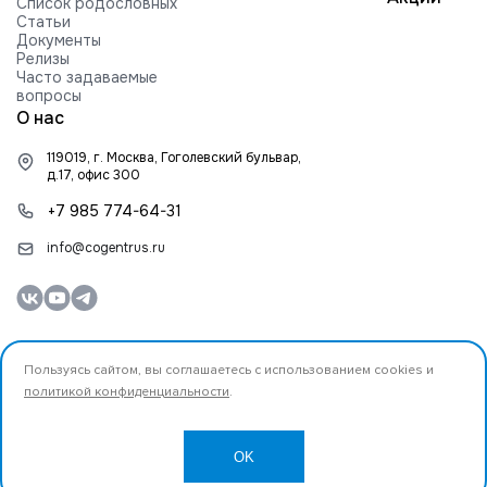
Список родословных
Статьи
Документы
Релизы
Часто задаваемые
вопросы
О нас
119019, г. Москва, Гоголевский бульвар,
д.17, офис 300
+7 985 774-64-31
info@cogentrus.ru
Пользуясь сайтом, вы соглашаетесь с использованием cookies и
политикой конфиденциальности
.
© 2026 ООО «Коджент Рус» Все права защищены.
Разработано
OK
Создание и продвижение сайта