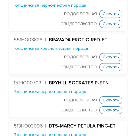
HURTGENLEA RICHARD CHARL-ET
Голштинская черно-пестрая порода
STANTONS SNOWMAN EA COLTON-ET
РОДОСЛОВНАЯ
Скачать
TJR DIRECTOR CONTROLLER-ET
СВИДЕТЕЛЬСТВО
Скачать
Edg Butler Corsair 60022-ET
551HO03826
| BRAVADA EROTIC-RED-ET
EDG UNO DAREDEVIL 8369-ET
Голштинская красно-пестрая порода
TJR DUKE DAWSON-ET
РОДОСЛОВНАЯ
Скачать
MR DAYTIME 1447-ET
СВИДЕТЕЛЬСТВО
Скачать
Mr Nom DECKER 54304-ET
MR SUPERHERO DEDICATE-ET
151HO00703
| BRYHILL SOCRATES P-ETN
MR OAK DELCO 57279-ET
Голштинская черно-пестрая порода
DELICIOUS 79951-ET
РОДОСЛОВНАЯ
Скачать
Farnear Delta-Beta 241-ET
СВИДЕТЕЛЬСТВО
Скачать
FARNEAR-BH DELTA-GAMMA-ET
513HO03096
| BTS-MARCY PETULA PING-ET
MR UNO DESIGN 1428-ET
Голштинская черно-пестрая порода