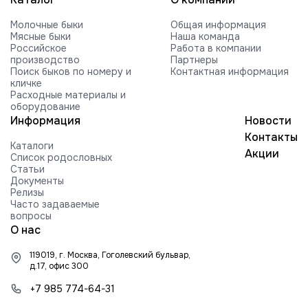
VOGUE REVIVAL-RED-ET
Молочные быки
Общая информация
HILMAR C ROCKFORD-ET
Мясные быки
Наша команда
Российское
Работа в компании
FARNEAR-BH MOGUL ROCKY-ET
производство
Партнеры
Поиск быков по номеру и
Контактная информация
FARNEAR ROXY B 54505-ET G +2416
кличке
840003010353252 99%RHA-NA
Расходные материалы и
Edg RUBICON-ET
оборудование
Информация
Новости
EDG COIN RUEBEN 25004-ET
Контакты
Каталоги
BUTLERVIEW SHUT-OUT-ET
Акции
Список родословных
Статьи
BRYHILL SOCRATES P-ETN
Документы
Релизы
TRAMILDA MISSO SOLO-ET
Часто задаваемые
вопросы
EDG PRE STANLEY 25021-ET
О нас
MR PB STRATAGY PP 71035-ET
119019, г. Москва, Гоголевский бульвар,
DELICIOUS H-NOON TAMPA-ET
д.17, офис 300
HARTFORD RUBI-TAZ-ET
+7 985 774-64-31
FARNEAR-TJR-BH TORQUE-ET