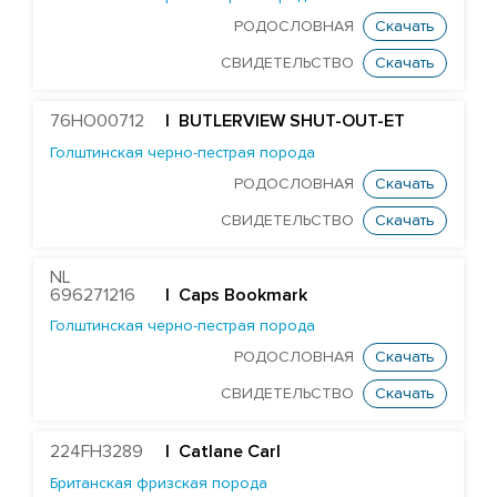
RONELEE MIDNIGHT DETOUR-ET
РОДОСЛОВНАЯ
Скачать
T-GEN-AC DIXIELAND-ET
СВИДЕТЕЛЬСТВО
Скачать
ST GEN NOBLE DUBAI-ET
ST GEN MT EDGE 67446-ET
76HO00712
| BUTLERVIEW SHUT-OUT-ET
STANTONS ELAPSE 6815-ET
Голштинская черно-пестрая порода
РОДОСЛОВНАЯ
Скачать
T-GEN-AC DIXIE EXPOSURE-ET
СВИДЕТЕЛЬСТВО
Скачать
FARNEAR-TBR-BH FLAMER-ET
ST GEN DW GALILEO-ET
NL
EDG JABIR GAMBLER 57455-ET
696271216
| Caps Bookmark
Голштинская черно-пестрая порода
EDG TANGO GASKET 57590-ET
РОДОСЛОВНАЯ
Скачать
ST GENOMICPRO GRANT-ET
СВИДЕТЕЛЬСТВО
Скачать
FARNEAR HAMMOND-ET
MR D-WORTH BRISTOL-ET
224FH3289
| Catlane Carl
LEXVOLD SS CAHILL-ET
Британская фризская порода