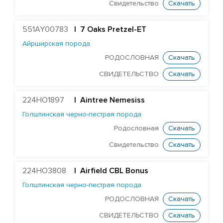
Голштинская красно-пестрая порода
Свидетельство
Скачать
Голштинская черно-пестрая порода
551AY00783
| 7 Oaks Pretzel-ET
ST Genomicpro Dealer-ET
Айрширская порода
Mr Dds Mt Hondo 54778-ET
РОДОСЛОВНАЯ
Скачать
Farnear-Tr Mega-Show-TW
СВИДЕТЕЛЬСТВО
Скачать
X Farnear Delco Picante-ET
Farnear Mega-Man 119-ET
224HO1897
|
Aintree Nemesiss
Голштинская черно-пестрая порода
Mr Mega-Dare 54596-ET
Родословная
Скачать
X DF Supersire Pledge-ET
Свидетельство
Скачать
X Redrock-View Klutch-ET
EDG Coin Reuben 25004-ET
224HO3808
| Airfield CBL Bonus
ST Gen Noble Abbotsford
Голштинская черно-пестрая порода
KCCK Pet Adidas-Red-ET
РОДОСЛОВНАЯ
Скачать
ST Genomicpro Apollo-Ets
СВИДЕТЕЛЬСТВО
Скачать