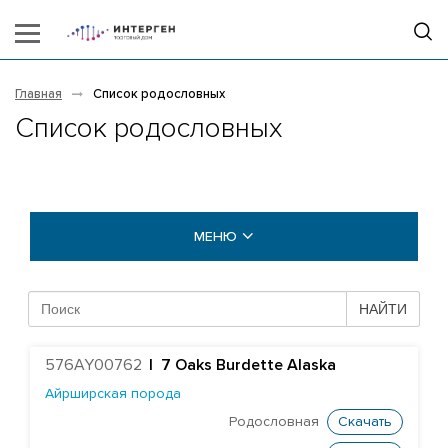
Главная
Список родословных
Список родословных
МЕНЮ
БЫКИ COGENT
НАЙТИ
БЫКИ STGEN
576AY00762
|
7 Oaks Burdette Alaska
Абердин-ангусская порода
Айрширская порода
Айрширская порода
Родословная
Скачать