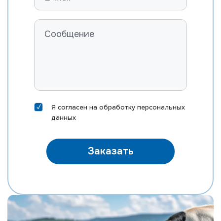
ROSYLANE-LLC SS MARVEL-ET
FARNEAR B-BOB MASTER-ET
RI-VAL-RE MOD MCCORD-P-ET
ST GEN MEGA-RAM 10406-ET
ST GEN MEGA-SNAP 10388-ET
EDG DIRECTOR MEINO-ET
DELICIOUS HN METZ-ET
Я согласен на
обработку персональных
MORNINGVIEW MIXTURE-ET
данных
EDG KB MOXI 31167-ET
MR SILVER NAUTICAL-ET
Заказать
MR NOBLE NEPOLEAN
MR M-DUKE NEWTON-ET
MR SUPERHERO NEXUS-ET
MR RUBICON NICHE-ET