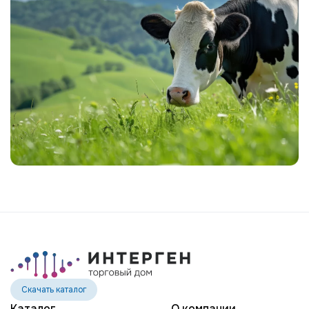
MR SPRING NIGHTHAWK-ET
MR MT NIGHTLIFE 31444-ET
MR TROY NIGHTSTICK 61156-ET
MR SPRING NOBLE 2-ETN
MR SUPERHERO NOLAN-ET
MR WINGS NORTON-ET
EDG DIRECTOR OPTIC-ET
POTTERS-FIELD PAVETHEWAY-TW
BTS-MARCY PETULA PING-ET
ST GEN NOBLE PONCHO
OCD CHARLEY RANGER-ET
ST GEN R-HAZE RAPID-ET
TEEMAR MODESTY RATE-ET
Скачать каталог
GENOSOURCE DELTA REGMA-ET
Каталог
О компании