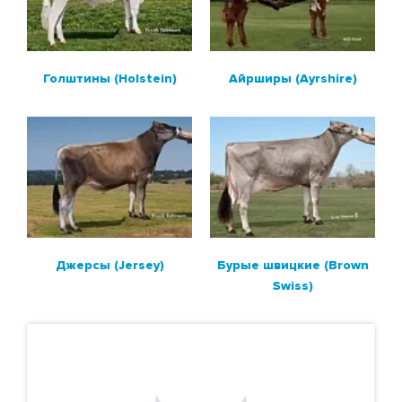
МЯСНЫЕ БЫКИ
Голштины (Holstein)
Айрширы (Ayrshire)
МЯСНЫЕ БЫКИ ДЛЯ МОЛОЧНЫХ СТАД
ПОИСК БЫКОВ ПО НОМЕРУ ИЛИ КЛИЧКЕ
РАСХОДНЫЕ МАТЕРИАЛЫ И
ОБОРУДОВАНИЕ
Джерсы (Jersey)
Бурые швицкие (Brown
Swiss)