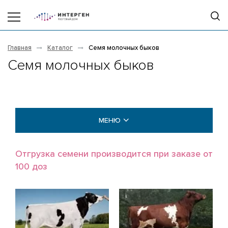
Главная
Каталог
Семя молочных быков
Семя молочных быков
МЕНЮ
МОЛОЧНЫЕ БЫКИ
Отгрузка семени производится при заказе от
100 доз
Голштины (Holstein)
Айрширы (Ayrshire)
Джерсы (Jersey)
Бурые швицкие (Brown Swiss)