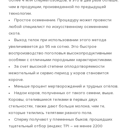
более 4 млн сперматозоидов, а это в два раза больше,
чем в продукции, произведенной по предыдущей
технологии.
Простое осеменение. Процедуру может провести
любой специалист по искусственному осеменению
скота.
Выход телок при использовании этого метода
увеличивается до 95 на сотню. Это быстрое
воспроизводство поголовья высокопродуктивными
особями с отличными породными характеристиками.
За счет высокой степени оплодотворяемости
межотельный и сервис-период у коров становится
короче.
Меньше процент мертворождений и трудных отёлов.
Надои коров, полученных от такого семени, выше.
Коровы, отелившиеся телками в первых двух
стельностях, также дают больше молока, чем те,
которые телились телятами разного пола.
Сперму получают у племенных быков, прошедших
тщательный отбор (индекс TPI – не менее 2200