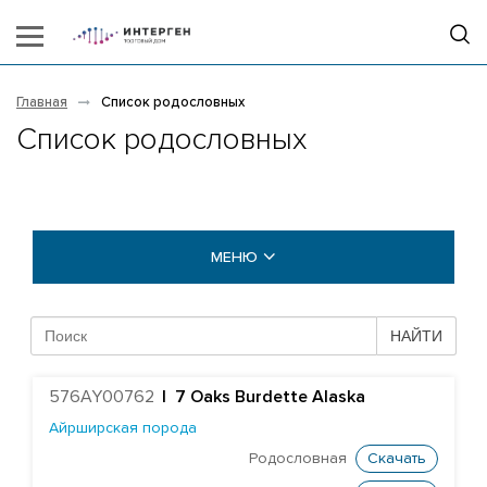
Главная
Список родословных
Список родословных
МЕНЮ
БЫКИ COGENT
НАЙТИ
Абердин-ангусская порода
576AY00762
|
7 Oaks Burdette Alaska
Айрширская порода
Айрширская порода
Британская голубая порода
Родословная
Скачать
Британская фризская порода