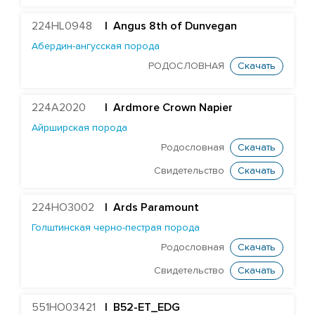
Heavenly Paradise
224HL0948
| Angus 8th of Dunvegan
Caps Bookmark
Абердин-ангусская порода
Dock Conor
РОДОСЛОВНАЯ
Скачать
Wiltor Corvette
Glamour Jabir Craven
224A2020
|
Ardmore Crown Napier
Айрширская порода
Wiltor Cruise
Родословная
Скачать
Southland Delano
Свидетельство
Скачать
Cogent Goodwell
Howend Goodwood
224HO3002
|
Ards Paramount
Sahara Jacob
Голштинская черно-пестрая порода
Halcyon Freestyle
Родословная
Скачать
Shanael Planet Beraka
Свидетельство
Скачать
Cogent Bill
551HO03421
| B52-ET_EDG
Inspired Billion