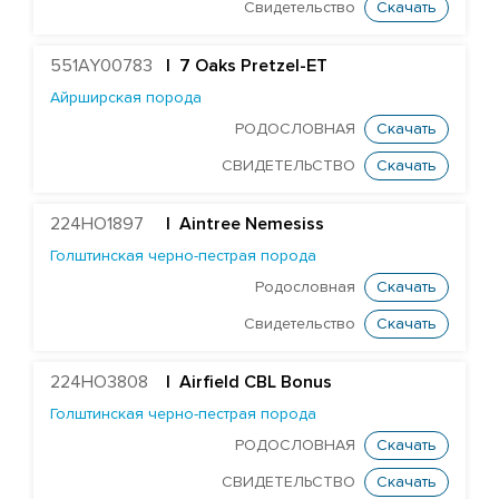
Свидетельство
Скачать
Герефордская порода
Голштинская красно-пестрая порода
551AY00783
| 7 Oaks Pretzel-ET
Голштинская черно-пестрая порода
Айрширская порода
РОДОСЛОВНАЯ
Скачать
Airfield CBL Bonus
СВИДЕТЕЛЬСТВО
Скачать
HighHopes Dr Pepper ET
Farnear Delco Picante-ET
224HO1897
|
Aintree Nemesiss
DF Supersire Pledge-ET
Голштинская черно-пестрая порода
EDG Coin Reuben 25004-ET
Родословная
Скачать
Redrock-View Klutch-ET
Свидетельство
Скачать
Cogent Twist
224HO3808
Curtismill Wintery
| Airfield CBL Bonus
Голштинская черно-пестрая порода
Errolstone Zeus
РОДОСЛОВНАЯ
Скачать
Sahara Baloo
СВИДЕТЕЛЬСТВО
Скачать
DG Albero Blooper