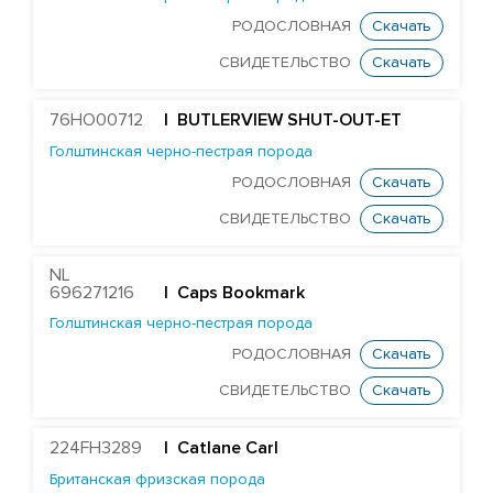
Aintree Nemesiss
РОДОСЛОВНАЯ
Скачать
Ards Paramount
СВИДЕТЕЛЬСТВО
Скачать
Джерсейская порода
76HO00712
| BUTLERVIEW SHUT-OUT-ET
Монбельярдская порода
Голштинская черно-пестрая порода
РОДОСЛОВНАЯ
Скачать
Порода Вагю
СВИДЕТЕЛЬСТВО
Скачать
Скандинавская-красная порода
Шаролезская порода
NL
Шортгорнская порода
696271216
| Caps Bookmark
Голштинская черно-пестрая порода
БЫКИ STGEN
РОДОСЛОВНАЯ
Скачать
СВИДЕТЕЛЬСТВО
Скачать
224FH3289
| Catlane Carl
Британская фризская порода