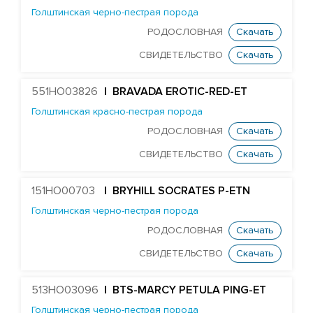
Голштинская черно-пестрая порода
Huijben DG Buick
РОДОСЛОВНАЯ
Скачать
HS Pulsar Chester
СВИДЕТЕЛЬСТВО
Скачать
Koepon Classy 7045
ST Genomicpro Dealer-ET
551HO03826
| BRAVADA EROTIC-RED-ET
Cogent Diego
Голштинская красно-пестрая порода
Wiltor Drummer
РОДОСЛОВНАЯ
Скачать
Newry Barber
СВИДЕТЕЛЬСТВО
Скачать
TW Goodwhone
151HO00703
| BRYHILL SOCRATES P-ETN
Peak Mr Grey
Голштинская черно-пестрая порода
Mr Dds Mt Hondo 54778-ET
РОДОСЛОВНАЯ
Скачать
PrismaGen King George
СВИДЕТЕЛЬСТВО
Скачать
Mr Mega-Dare 54596-ET
Farnear Mega-Man 119-ET
513HO03096
| BTS-MARCY PETULA PING-ET
Farnear-Tr Mega-Show-TW
Голштинская черно-пестрая порода