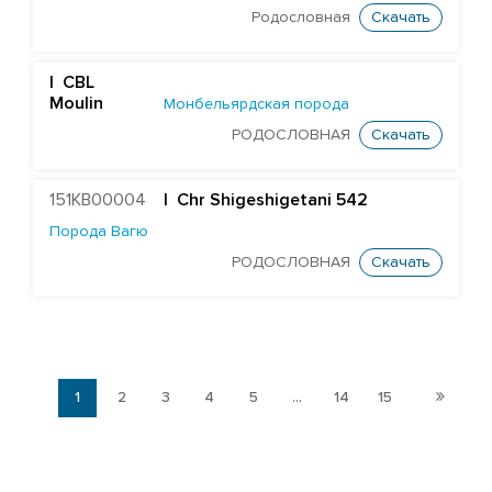
Родословная
Скачать
| CBL
Moulin
Монбельярдская порода
РОДОСЛОВНАЯ
Скачать
151KB00004
| Chr Shigeshigetani 542
Порода Вагю
РОДОСЛОВНАЯ
Скачать
1
2
3
4
5
...
14
15