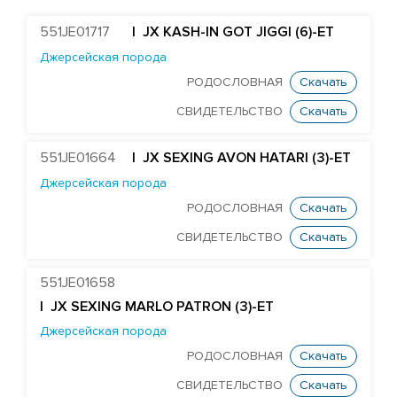
БЫКИ STGEN
551JE01717
| JX KASH-IN GOT JIGGI (6)-ET
Абердин-ангусская порода
Джерсейская порода
Айрширская порода
РОДОСЛОВНАЯ
Скачать
Голштинская красно-пестрая порода
СВИДЕТЕЛЬСТВО
Скачать
Голштинская черно-пестрая порода
551JE01664
| JX SEXING AVON HATARI (3)-ET
Джерсейская порода
Джерсейская порода
JX SEXING AVON HATARI (3)-ET
РОДОСЛОВНАЯ
Скачать
JX KASH-IN GOT JIGGI (6)-ET
СВИДЕТЕЛЬСТВО
Скачать
JX SEXING MARLO PATRON (3)-ET
551JE01658
Порода Вагю
| JX SEXING MARLO PATRON (3)-ET
Джерсейская порода
РОДОСЛОВНАЯ
Скачать
СВИДЕТЕЛЬСТВО
Скачать