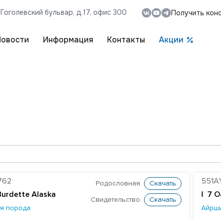
, Гоголевский бульвар, д.17, офис 300
Получить кон
Новости
Информация
Контакты
Акции
762
551A
Родословная
Скачать
Burdette Alaska
| 7 O
Свидетельство
Скачать
я порода
Айрш