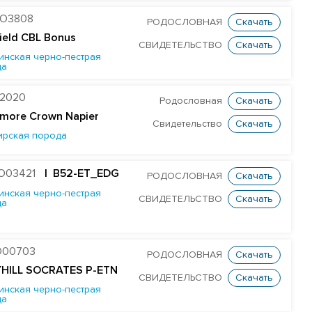
O3808
РОДОСЛОВНАЯ
Скачать
field CBL Bonus
СВИДЕТЕЛЬСТВО
Скачать
инская черно-пестрая
да
2020
Родословная
Скачать
more Crown Napier
Свидетельство
Скачать
ирская порода
O03421
| B52-ET_EDG
РОДОСЛОВНАЯ
Скачать
инская черно-пестрая
СВИДЕТЕЛЬСТВО
Скачать
да
O00703
РОДОСЛОВНАЯ
Скачать
YHILL SOCRATES P-ETN
СВИДЕТЕЛЬСТВО
Скачать
инская черно-пестрая
да