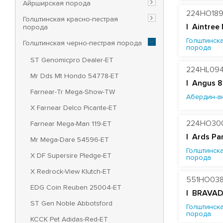
Айрширская порода
224HO18
Голштинская красно-пестрая
|
Aintree
порода
Голштинска
Голштинская черно-пестрая порода
порода
ST Genomicpro Dealer-ET
224HL09
Mr Dds Mt Hondo 54778-ET
| Angus 8
Farnear-Tr Mega-Show-TW
Абердин-а
X Farnear Delco Picante-ET
224HO30
Farnear Mega-Man 119-ET
|
Ards Pa
Mr Mega-Dare 54596-ET
Голштинска
X DF Supersire Pledge-ET
порода
X Redrock-View Klutch-ET
551HO03
EDG Coin Reuben 25004-ET
| BRAVAD
ST Gen Noble Abbotsford
Голштинска
порода
KCCK Pet Adidas-Red-ET