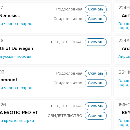
97
224H
Родословная
Скачать
 Nemesiss
| Air
Свидетельство
Скачать
я черно-пестрая
Голшт
поро
48
224A
РОДОСЛОВНАЯ
Скачать
th of Dunvegan
|
Ard
нгусская порода
Айрш
02
551H
Родословная
Скачать
ramount
Голшт
Свидетельство
Скачать
поро
я черно-пестрая
826
151H
РОДОСЛОВНАЯ
Скачать
A EROTIC-RED-ET
| BR
СВИДЕТЕЛЬСТВО
Скачать
я красно-пестрая
Голшт
поро