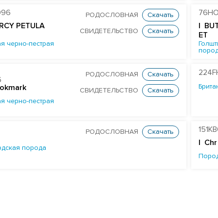
096
76HO
РОДОСЛОВНАЯ
Скачать
RCY PETULA
| BU
СВИДЕТЕЛЬСТВО
Скачать
ET
я черно-пестрая
Голшт
поро
224F
РОДОСЛОВНАЯ
Скачать
6
Брита
ookmark
СВИДЕТЕЛЬСТВО
Скачать
я черно-пестрая
151K
РОДОСЛОВНАЯ
Скачать
| Chr
дская порода
Поро