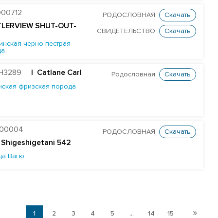
00712
РОДОСЛОВНАЯ
Скачать
TLERVIEW SHUT-OUT-
СВИДЕТЕЛЬСТВО
Скачать
инская черно-пестрая
да
H3289
| Catlane Carl
Родословная
Скачать
нская фризская порода
B00004
РОДОСЛОВНАЯ
Скачать
 Shigeshigetani 542
да Вагю
1
2
3
4
5
...
14
15