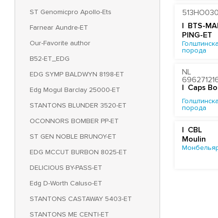
ST Genomicpro Apollo-Ets
513HO03
| BTS-MA
Farnear Aundre-ET
PING-ET
Our-Favorite author
Голштинска
порода
B52-ET_EDG
NL
EDG SYMP BALDWYN 8198-ET
69627121
| Caps B
Edg Mogul Barclay 25000-ET
Голштинска
STANTONS BLUNDER 3520-ET
порода
OCONNORS BOMBER PP-ET
| CBL
ST GEN NOBLE BRUNOY-ET
Moulin
Монбельяр
EDG MCCUT BURBON 8025-ET
DELICIOUS BY-PASS-ET
Edg D-Worth Caluso-ET
STANTONS CASTAWAY 5403-ET
STANTONS ME CENTI-ET