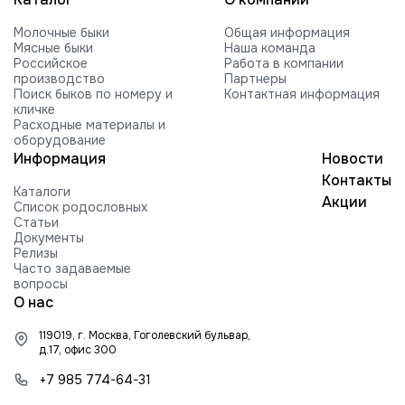
VOGUE REVIVAL-RED-ET
Молочные быки
Общая информация
HILMAR C ROCKFORD-ET
Мясные быки
Наша команда
Российское
Работа в компании
FARNEAR-BH MOGUL ROCKY-ET
производство
Партнеры
Поиск быков по номеру и
Контактная информация
FARNEAR ROXY B 54505-ET G +2416
кличке
840003010353252 99%RHA-NA
Расходные материалы и
Edg RUBICON-ET
оборудование
Информация
Новости
EDG COIN RUEBEN 25004-ET
Контакты
Каталоги
BUTLERVIEW SHUT-OUT-ET
Акции
Список родословных
Статьи
BRYHILL SOCRATES P-ETN
Документы
Релизы
TRAMILDA MISSO SOLO-ET
Часто задаваемые
вопросы
EDG PRE STANLEY 25021-ET
О нас
MR PB STRATAGY PP 71035-ET
119019, г. Москва, Гоголевский бульвар,
DELICIOUS H-NOON TAMPA-ET
д.17, офис 300
HARTFORD RUBI-TAZ-ET
+7 985 774-64-31
FARNEAR-TJR-BH TORQUE-ET