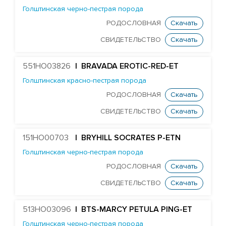
HURTGENLEA RICHARD CHARL-ET
Голштинская черно-пестрая порода
STANTONS SNOWMAN EA COLTON-ET
РОДОСЛОВНАЯ
Скачать
TJR DIRECTOR CONTROLLER-ET
СВИДЕТЕЛЬСТВО
Скачать
Edg Butler Corsair 60022-ET
551HO03826
| BRAVADA EROTIC-RED-ET
EDG UNO DAREDEVIL 8369-ET
Голштинская красно-пестрая порода
TJR DUKE DAWSON-ET
РОДОСЛОВНАЯ
Скачать
MR DAYTIME 1447-ET
СВИДЕТЕЛЬСТВО
Скачать
Mr Nom DECKER 54304-ET
MR SUPERHERO DEDICATE-ET
151HO00703
| BRYHILL SOCRATES P-ETN
MR OAK DELCO 57279-ET
Голштинская черно-пестрая порода
DELICIOUS 79951-ET
РОДОСЛОВНАЯ
Скачать
Farnear Delta-Beta 241-ET
СВИДЕТЕЛЬСТВО
Скачать
FARNEAR-BH DELTA-GAMMA-ET
513HO03096
| BTS-MARCY PETULA PING-ET
MR UNO DESIGN 1428-ET
Голштинская черно-пестрая порода