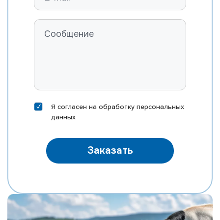
ROSYLANE-LLC SS MARVEL-ET
FARNEAR B-BOB MASTER-ET
RI-VAL-RE MOD MCCORD-P-ET
ST GEN MEGA-RAM 10406-ET
ST GEN MEGA-SNAP 10388-ET
EDG DIRECTOR MEINO-ET
DELICIOUS HN METZ-ET
Я согласен на
обработку персональных
MORNINGVIEW MIXTURE-ET
данных
EDG KB MOXI 31167-ET
MR SILVER NAUTICAL-ET
Заказать
MR NOBLE NEPOLEAN
MR M-DUKE NEWTON-ET
MR SUPERHERO NEXUS-ET
MR RUBICON NICHE-ET