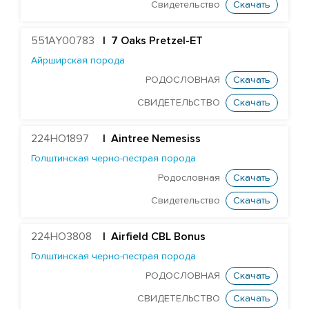
Голштинская красно-пестрая порода
Свидетельство
Скачать
Голштинская черно-пестрая порода
551AY00783
| 7 Oaks Pretzel-ET
ST Genomicpro Dealer-ET
Айрширская порода
Mr Dds Mt Hondo 54778-ET
РОДОСЛОВНАЯ
Скачать
Farnear-Tr Mega-Show-TW
СВИДЕТЕЛЬСТВО
Скачать
X Farnear Delco Picante-ET
Farnear Mega-Man 119-ET
224HO1897
|
Aintree Nemesiss
Голштинская черно-пестрая порода
Mr Mega-Dare 54596-ET
Родословная
Скачать
X DF Supersire Pledge-ET
Свидетельство
Скачать
X Redrock-View Klutch-ET
EDG Coin Reuben 25004-ET
224HO3808
| Airfield CBL Bonus
ST Gen Noble Abbotsford
Голштинская черно-пестрая порода
KCCK Pet Adidas-Red-ET
РОДОСЛОВНАЯ
Скачать
ST Genomicpro Apollo-Ets
СВИДЕТЕЛЬСТВО
Скачать