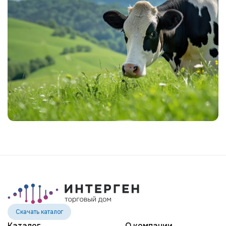
MR SPRING NIGHTHAWK-ET
MR MT NIGHTLIFE 31444-ET
MR TROY NIGHTSTICK 61156-ET
MR SPRING NOBLE 2-ETN
MR SUPERHERO NOLAN-ET
MR WINGS NORTON-ET
EDG DIRECTOR OPTIC-ET
POTTERS-FIELD PAVETHEWAY-TW
BTS-MARCY PETULA PING-ET
ST GEN NOBLE PONCHO
OCD CHARLEY RANGER-ET
ST GEN R-HAZE RAPID-ET
TEEMAR MODESTY RATE-ET
Скачать каталог
GENOSOURCE DELTA REGMA-ET
Каталог
О компании