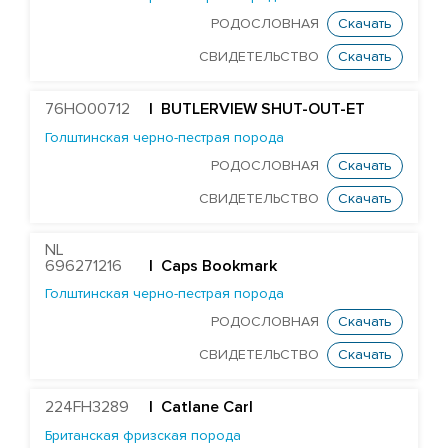
RONELEE MIDNIGHT DETOUR-ET
РОДОСЛОВНАЯ
Скачать
T-GEN-AC DIXIELAND-ET
СВИДЕТЕЛЬСТВО
Скачать
ST GEN NOBLE DUBAI-ET
ST GEN MT EDGE 67446-ET
76HO00712
| BUTLERVIEW SHUT-OUT-ET
STANTONS ELAPSE 6815-ET
Голштинская черно-пестрая порода
РОДОСЛОВНАЯ
Скачать
T-GEN-AC DIXIE EXPOSURE-ET
СВИДЕТЕЛЬСТВО
Скачать
FARNEAR-TBR-BH FLAMER-ET
ST GEN DW GALILEO-ET
NL
EDG JABIR GAMBLER 57455-ET
696271216
| Caps Bookmark
Голштинская черно-пестрая порода
EDG TANGO GASKET 57590-ET
РОДОСЛОВНАЯ
Скачать
ST GENOMICPRO GRANT-ET
СВИДЕТЕЛЬСТВО
Скачать
FARNEAR HAMMOND-ET
MR D-WORTH BRISTOL-ET
224FH3289
| Catlane Carl
LEXVOLD SS CAHILL-ET
Британская фризская порода