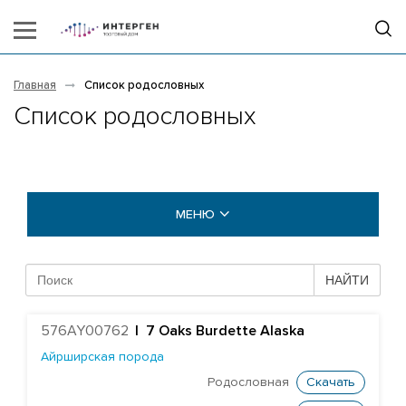
Главная
Список родословных
Список родословных
МЕНЮ
БЫКИ COGENT
НАЙТИ
БЫКИ STGEN
576AY00762
|
7 Oaks Burdette Alaska
Абердин-ангусская порода
Айрширская порода
Айрширская порода
Родословная
Скачать