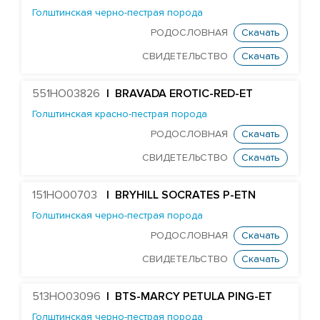
HURTGENLEA RICHARD CHARL-ET
Голштинская черно-пестрая порода
STANTONS SNOWMAN EA COLTON-ET
РОДОСЛОВНАЯ
Скачать
TJR DIRECTOR CONTROLLER-ET
СВИДЕТЕЛЬСТВО
Скачать
Edg Butler Corsair 60022-ET
551HO03826
| BRAVADA EROTIC-RED-ET
EDG UNO DAREDEVIL 8369-ET
Голштинская красно-пестрая порода
TJR DUKE DAWSON-ET
РОДОСЛОВНАЯ
Скачать
MR DAYTIME 1447-ET
СВИДЕТЕЛЬСТВО
Скачать
Mr Nom DECKER 54304-ET
MR SUPERHERO DEDICATE-ET
151HO00703
| BRYHILL SOCRATES P-ETN
MR OAK DELCO 57279-ET
Голштинская черно-пестрая порода
DELICIOUS 79951-ET
РОДОСЛОВНАЯ
Скачать
Farnear Delta-Beta 241-ET
СВИДЕТЕЛЬСТВО
Скачать
FARNEAR-BH DELTA-GAMMA-ET
513HO03096
| BTS-MARCY PETULA PING-ET
MR UNO DESIGN 1428-ET
Голштинская черно-пестрая порода