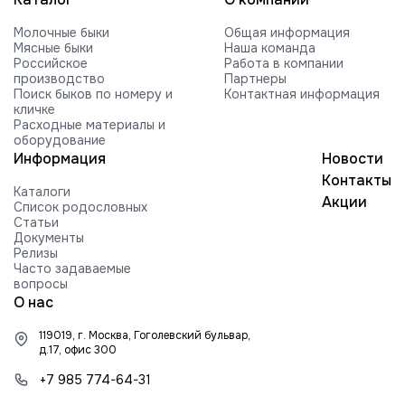
VOGUE REVIVAL-RED-ET
Молочные быки
Общая информация
HILMAR C ROCKFORD-ET
Мясные быки
Наша команда
Российское
Работа в компании
FARNEAR-BH MOGUL ROCKY-ET
производство
Партнеры
Поиск быков по номеру и
Контактная информация
FARNEAR ROXY B 54505-ET G +2416
кличке
840003010353252 99%RHA-NA
Расходные материалы и
Edg RUBICON-ET
оборудование
Информация
Новости
EDG COIN RUEBEN 25004-ET
Контакты
Каталоги
BUTLERVIEW SHUT-OUT-ET
Акции
Список родословных
Статьи
BRYHILL SOCRATES P-ETN
Документы
Релизы
TRAMILDA MISSO SOLO-ET
Часто задаваемые
вопросы
EDG PRE STANLEY 25021-ET
О нас
MR PB STRATAGY PP 71035-ET
119019, г. Москва, Гоголевский бульвар,
DELICIOUS H-NOON TAMPA-ET
д.17, офис 300
HARTFORD RUBI-TAZ-ET
+7 985 774-64-31
FARNEAR-TJR-BH TORQUE-ET