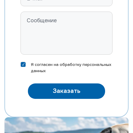
ROSYLANE-LLC SS MARVEL-ET
FARNEAR B-BOB MASTER-ET
RI-VAL-RE MOD MCCORD-P-ET
ST GEN MEGA-RAM 10406-ET
ST GEN MEGA-SNAP 10388-ET
EDG DIRECTOR MEINO-ET
DELICIOUS HN METZ-ET
Я согласен на
обработку персональных
MORNINGVIEW MIXTURE-ET
данных
EDG KB MOXI 31167-ET
MR SILVER NAUTICAL-ET
Заказать
MR NOBLE NEPOLEAN
MR M-DUKE NEWTON-ET
MR SUPERHERO NEXUS-ET
MR RUBICON NICHE-ET