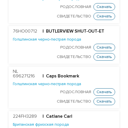
RONELEE MIDNIGHT DETOUR-ET
РОДОСЛОВНАЯ
Скачать
T-GEN-AC DIXIELAND-ET
СВИДЕТЕЛЬСТВО
Скачать
ST GEN NOBLE DUBAI-ET
ST GEN MT EDGE 67446-ET
76HO00712
| BUTLERVIEW SHUT-OUT-ET
STANTONS ELAPSE 6815-ET
Голштинская черно-пестрая порода
РОДОСЛОВНАЯ
Скачать
T-GEN-AC DIXIE EXPOSURE-ET
СВИДЕТЕЛЬСТВО
Скачать
FARNEAR-TBR-BH FLAMER-ET
ST GEN DW GALILEO-ET
NL
EDG JABIR GAMBLER 57455-ET
696271216
| Caps Bookmark
Голштинская черно-пестрая порода
EDG TANGO GASKET 57590-ET
РОДОСЛОВНАЯ
Скачать
ST GENOMICPRO GRANT-ET
СВИДЕТЕЛЬСТВО
Скачать
FARNEAR HAMMOND-ET
MR D-WORTH BRISTOL-ET
224FH3289
| Catlane Carl
LEXVOLD SS CAHILL-ET
Британская фризская порода