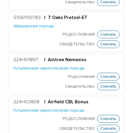
Голштинская красно-пестрая порода
Свидетельство
Скачать
Голштинская черно-пестрая порода
551AY00783
| 7 Oaks Pretzel-ET
ST Genomicpro Dealer-ET
Айрширская порода
Mr Dds Mt Hondo 54778-ET
РОДОСЛОВНАЯ
Скачать
Farnear-Tr Mega-Show-TW
СВИДЕТЕЛЬСТВО
Скачать
X Farnear Delco Picante-ET
Farnear Mega-Man 119-ET
224HO1897
|
Aintree Nemesiss
Голштинская черно-пестрая порода
Mr Mega-Dare 54596-ET
Родословная
Скачать
X DF Supersire Pledge-ET
Свидетельство
Скачать
X Redrock-View Klutch-ET
EDG Coin Reuben 25004-ET
224HO3808
| Airfield CBL Bonus
ST Gen Noble Abbotsford
Голштинская черно-пестрая порода
KCCK Pet Adidas-Red-ET
РОДОСЛОВНАЯ
Скачать
ST Genomicpro Apollo-Ets
СВИДЕТЕЛЬСТВО
Скачать