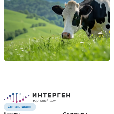
MR SPRING NIGHTHAWK-ET
MR MT NIGHTLIFE 31444-ET
MR TROY NIGHTSTICK 61156-ET
MR SPRING NOBLE 2-ETN
MR SUPERHERO NOLAN-ET
MR WINGS NORTON-ET
EDG DIRECTOR OPTIC-ET
POTTERS-FIELD PAVETHEWAY-TW
BTS-MARCY PETULA PING-ET
ST GEN NOBLE PONCHO
OCD CHARLEY RANGER-ET
ST GEN R-HAZE RAPID-ET
TEEMAR MODESTY RATE-ET
Скачать каталог
GENOSOURCE DELTA REGMA-ET
Каталог
О компании