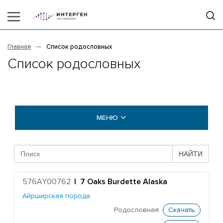
Главная
Список родословных
Список родословных
МЕНЮ
БЫКИ COGENT
НАЙТИ
БЫКИ STGEN
576AY00762
|
7 Oaks Burdette Alaska
Абердин-ангусская порода
Айрширская порода
Айрширская порода
Родословная
Скачать