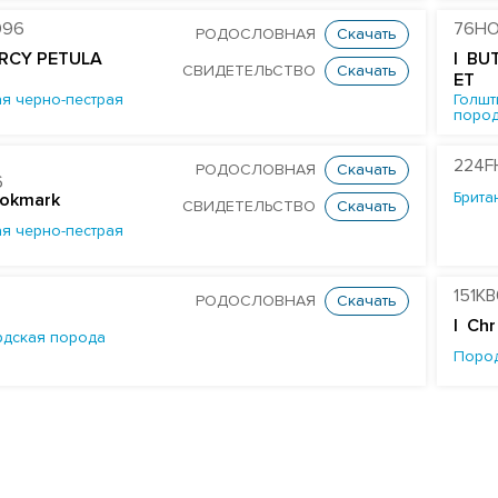
096
76HO
РОДОСЛОВНАЯ
Скачать
RCY PETULA
| BU
СВИДЕТЕЛЬСТВО
Скачать
ET
я черно-пестрая
Голшт
поро
224F
РОДОСЛОВНАЯ
Скачать
6
Брита
ookmark
СВИДЕТЕЛЬСТВО
Скачать
я черно-пестрая
151K
РОДОСЛОВНАЯ
Скачать
| Chr
дская порода
Поро