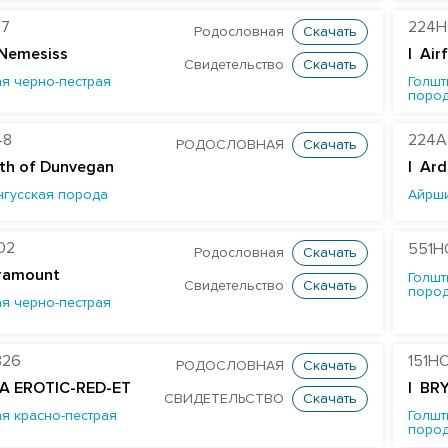
97
224H
Родословная
Скачать
 Nemesiss
| Air
Свидетельство
Скачать
я черно-пестрая
Голшт
поро
48
224A
РОДОСЛОВНАЯ
Скачать
th of Dunvegan
|
Ard
нгусская порода
Айрш
02
551H
Родословная
Скачать
ramount
Голшт
Свидетельство
Скачать
поро
я черно-пестрая
826
151H
РОДОСЛОВНАЯ
Скачать
A EROTIC-RED-ET
| BR
СВИДЕТЕЛЬСТВО
Скачать
я красно-пестрая
Голшт
поро