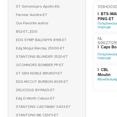
ST Genomicpro Apollo-Ets
513HO03
| BTS-MA
Farnear Aundre-ET
PING-ET
Our-Favorite author
Голштинска
порода
B52-ET_EDG
NL
EDG SYMP BALDWYN 8198-ET
69627121
| Caps B
Edg Mogul Barclay 25000-ET
Голштинска
STANTONS BLUNDER 3520-ET
порода
OCONNORS BOMBER PP-ET
| CBL
ST GEN NOBLE BRUNOY-ET
Moulin
Монбельяр
EDG MCCUT BURBON 8025-ET
DELICIOUS BY-PASS-ET
Edg D-Worth Caluso-ET
STANTONS CASTAWAY 5403-ET
STANTONS ME CENTI-ET