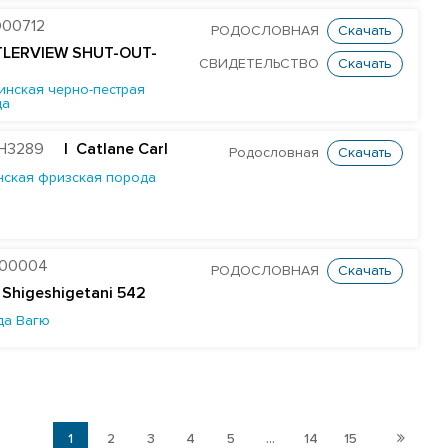
00712
РОДОСЛОВНАЯ
Скачать
TLERVIEW SHUT-OUT-
СВИДЕТЕЛЬСТВО
Скачать
инская черно-пестрая
да
H3289
| Catlane Carl
Родословная
Скачать
нская фризская порода
B00004
РОДОСЛОВНАЯ
Скачать
 Shigeshigetani 542
да Вагю
1
2
3
4
5
...
14
15