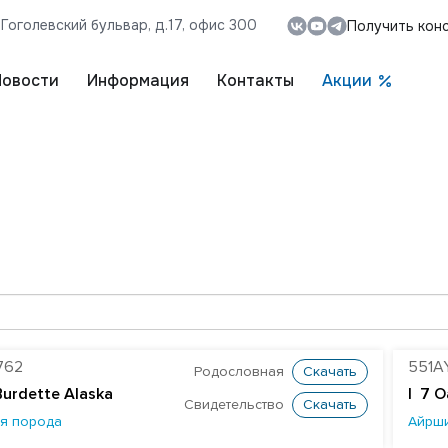
, Гоголевский бульвар, д.17, офис 300
Получить кон
Новости
Информация
Контакты
Акции
762
551A
Родословная
Скачать
Burdette Alaska
| 7 O
Свидетельство
Скачать
я порода
Айрш