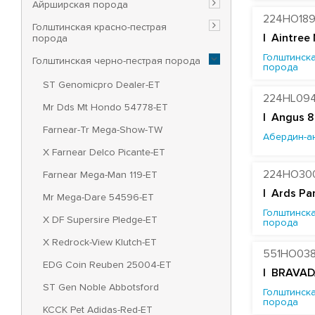
Айрширская порода
224HO18
Голштинская красно-пестрая
|
Aintree
порода
Голштинска
Голштинская черно-пестрая порода
порода
ST Genomicpro Dealer-ET
224HL09
Mr Dds Mt Hondo 54778-ET
| Angus 8
Farnear-Tr Mega-Show-TW
Абердин-а
X Farnear Delco Picante-ET
224HO30
Farnear Mega-Man 119-ET
|
Ards Pa
Mr Mega-Dare 54596-ET
Голштинска
X DF Supersire Pledge-ET
порода
X Redrock-View Klutch-ET
551HO03
EDG Coin Reuben 25004-ET
| BRAVAD
ST Gen Noble Abbotsford
Голштинска
порода
KCCK Pet Adidas-Red-ET