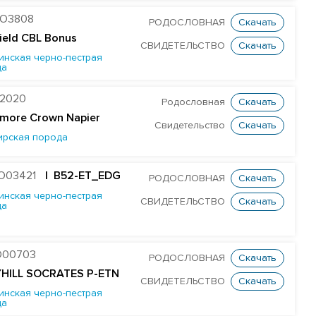
O3808
РОДОСЛОВНАЯ
Скачать
field CBL Bonus
СВИДЕТЕЛЬСТВО
Скачать
инская черно-пестрая
да
2020
Родословная
Скачать
more Crown Napier
Свидетельство
Скачать
ирская порода
O03421
| B52-ET_EDG
РОДОСЛОВНАЯ
Скачать
инская черно-пестрая
СВИДЕТЕЛЬСТВО
Скачать
да
O00703
РОДОСЛОВНАЯ
Скачать
YHILL SOCRATES P-ETN
СВИДЕТЕЛЬСТВО
Скачать
инская черно-пестрая
да