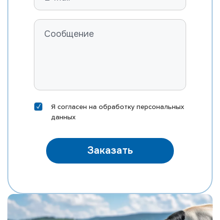
ROSYLANE-LLC SS MARVEL-ET
FARNEAR B-BOB MASTER-ET
RI-VAL-RE MOD MCCORD-P-ET
ST GEN MEGA-RAM 10406-ET
ST GEN MEGA-SNAP 10388-ET
EDG DIRECTOR MEINO-ET
DELICIOUS HN METZ-ET
Я согласен на
обработку персональных
MORNINGVIEW MIXTURE-ET
данных
EDG KB MOXI 31167-ET
MR SILVER NAUTICAL-ET
Заказать
MR NOBLE NEPOLEAN
MR M-DUKE NEWTON-ET
MR SUPERHERO NEXUS-ET
MR RUBICON NICHE-ET