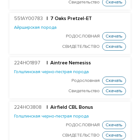
Голштинская красно-пестрая порода
Свидетельство
Скачать
Голштинская черно-пестрая порода
551AY00783
| 7 Oaks Pretzel-ET
ST Genomicpro Dealer-ET
Айрширская порода
Mr Dds Mt Hondo 54778-ET
РОДОСЛОВНАЯ
Скачать
Farnear-Tr Mega-Show-TW
СВИДЕТЕЛЬСТВО
Скачать
X Farnear Delco Picante-ET
Farnear Mega-Man 119-ET
224HO1897
|
Aintree Nemesiss
Голштинская черно-пестрая порода
Mr Mega-Dare 54596-ET
Родословная
Скачать
X DF Supersire Pledge-ET
Свидетельство
Скачать
X Redrock-View Klutch-ET
EDG Coin Reuben 25004-ET
224HO3808
| Airfield CBL Bonus
ST Gen Noble Abbotsford
Голштинская черно-пестрая порода
KCCK Pet Adidas-Red-ET
РОДОСЛОВНАЯ
Скачать
ST Genomicpro Apollo-Ets
СВИДЕТЕЛЬСТВО
Скачать