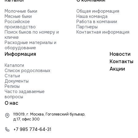
VOGUE REVIVAL-RED-ET
Молочные быки
Общая информация
HILMAR C ROCKFORD-ET
Мясные быки
Наша команда
Российское
Работа в компании
FARNEAR-BH MOGUL ROCKY-ET
производство
Партнеры
Поиск быков по номеру и
Контактная информация
FARNEAR ROXY B 54505-ET G +2416
кличке
840003010353252 99%RHA-NA
Расходные материалы и
Edg RUBICON-ET
оборудование
Информация
Новости
EDG COIN RUEBEN 25004-ET
Контакты
Каталоги
BUTLERVIEW SHUT-OUT-ET
Акции
Список родословных
Статьи
BRYHILL SOCRATES P-ETN
Документы
Релизы
TRAMILDA MISSO SOLO-ET
Часто задаваемые
вопросы
EDG PRE STANLEY 25021-ET
О нас
MR PB STRATAGY PP 71035-ET
119019, г. Москва, Гоголевский бульвар,
DELICIOUS H-NOON TAMPA-ET
д.17, офис 300
HARTFORD RUBI-TAZ-ET
+7 985 774-64-31
FARNEAR-TJR-BH TORQUE-ET