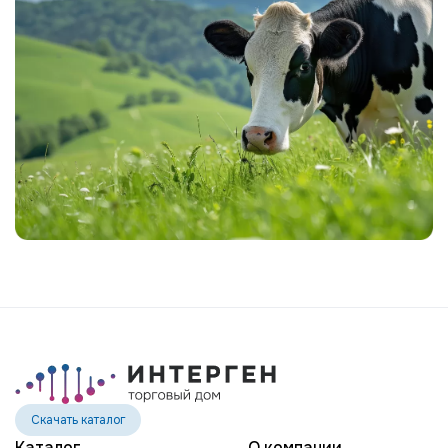
MR SPRING NIGHTHAWK-ET
MR MT NIGHTLIFE 31444-ET
MR TROY NIGHTSTICK 61156-ET
MR SPRING NOBLE 2-ETN
MR SUPERHERO NOLAN-ET
MR WINGS NORTON-ET
EDG DIRECTOR OPTIC-ET
POTTERS-FIELD PAVETHEWAY-TW
BTS-MARCY PETULA PING-ET
ST GEN NOBLE PONCHO
OCD CHARLEY RANGER-ET
ST GEN R-HAZE RAPID-ET
TEEMAR MODESTY RATE-ET
Скачать каталог
GENOSOURCE DELTA REGMA-ET
Каталог
О компании