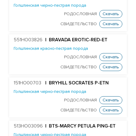
HURTGENLEA RICHARD CHARL-ET
Голштинская черно-пестрая порода
STANTONS SNOWMAN EA COLTON-ET
РОДОСЛОВНАЯ
Скачать
TJR DIRECTOR CONTROLLER-ET
СВИДЕТЕЛЬСТВО
Скачать
Edg Butler Corsair 60022-ET
551HO03826
| BRAVADA EROTIC-RED-ET
EDG UNO DAREDEVIL 8369-ET
Голштинская красно-пестрая порода
TJR DUKE DAWSON-ET
РОДОСЛОВНАЯ
Скачать
MR DAYTIME 1447-ET
СВИДЕТЕЛЬСТВО
Скачать
Mr Nom DECKER 54304-ET
MR SUPERHERO DEDICATE-ET
151HO00703
| BRYHILL SOCRATES P-ETN
MR OAK DELCO 57279-ET
Голштинская черно-пестрая порода
DELICIOUS 79951-ET
РОДОСЛОВНАЯ
Скачать
Farnear Delta-Beta 241-ET
СВИДЕТЕЛЬСТВО
Скачать
FARNEAR-BH DELTA-GAMMA-ET
513HO03096
| BTS-MARCY PETULA PING-ET
MR UNO DESIGN 1428-ET
Голштинская черно-пестрая порода