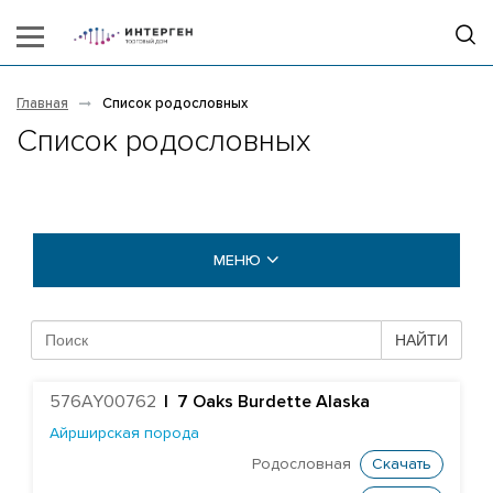
Главная
Список родословных
Список родословных
МЕНЮ
БЫКИ COGENT
НАЙТИ
БЫКИ STGEN
576AY00762
|
7 Oaks Burdette Alaska
Абердин-ангусская порода
Айрширская порода
Айрширская порода
Родословная
Скачать