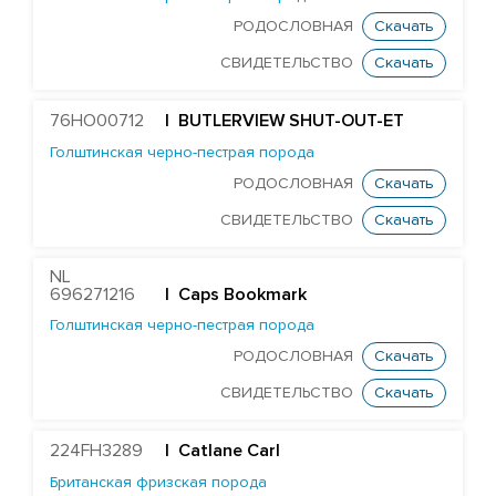
RONELEE MIDNIGHT DETOUR-ET
РОДОСЛОВНАЯ
Скачать
T-GEN-AC DIXIELAND-ET
СВИДЕТЕЛЬСТВО
Скачать
ST GEN NOBLE DUBAI-ET
ST GEN MT EDGE 67446-ET
76HO00712
| BUTLERVIEW SHUT-OUT-ET
STANTONS ELAPSE 6815-ET
Голштинская черно-пестрая порода
РОДОСЛОВНАЯ
Скачать
T-GEN-AC DIXIE EXPOSURE-ET
СВИДЕТЕЛЬСТВО
Скачать
FARNEAR-TBR-BH FLAMER-ET
ST GEN DW GALILEO-ET
NL
EDG JABIR GAMBLER 57455-ET
696271216
| Caps Bookmark
Голштинская черно-пестрая порода
EDG TANGO GASKET 57590-ET
РОДОСЛОВНАЯ
Скачать
ST GENOMICPRO GRANT-ET
СВИДЕТЕЛЬСТВО
Скачать
FARNEAR HAMMOND-ET
MR D-WORTH BRISTOL-ET
224FH3289
| Catlane Carl
LEXVOLD SS CAHILL-ET
Британская фризская порода