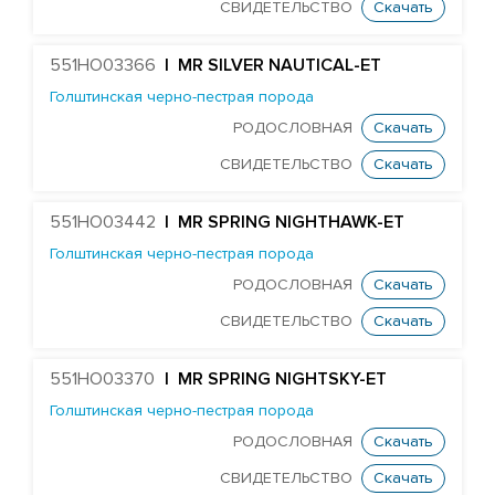
Голштинская красно-пестрая порода
СВИДЕТЕЛЬСТВО
Скачать
Голштинская черно-пестрая порода
551HO03366
| MR SILVER NAUTICAL-ET
ST Genomicpro Dealer-ET
Голштинская черно-пестрая порода
Mr Dds Mt Hondo 54778-ET
РОДОСЛОВНАЯ
Скачать
Farnear-Tr Mega-Show-TW
СВИДЕТЕЛЬСТВО
Скачать
X Farnear Delco Picante-ET
Farnear Mega-Man 119-ET
551HO03442
| MR SPRING NIGHTHAWK-ET
Голштинская черно-пестрая порода
Mr Mega-Dare 54596-ET
РОДОСЛОВНАЯ
Скачать
X DF Supersire Pledge-ET
СВИДЕТЕЛЬСТВО
Скачать
X Redrock-View Klutch-ET
EDG Coin Reuben 25004-ET
551HO03370
| MR SPRING NIGHTSKY-ET
ST Gen Noble Abbotsford
Голштинская черно-пестрая порода
KCCK Pet Adidas-Red-ET
РОДОСЛОВНАЯ
Скачать
ST Genomicpro Apollo-Ets
СВИДЕТЕЛЬСТВО
Скачать