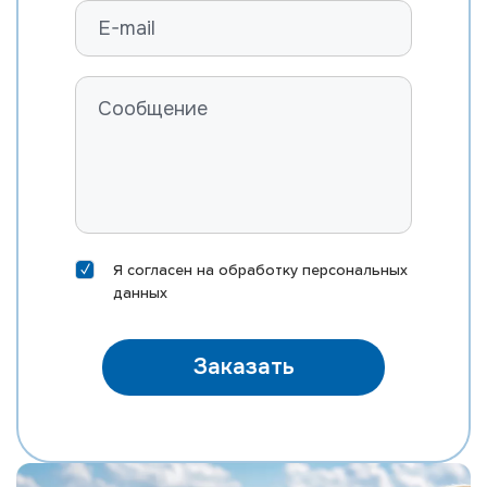
ROSYLANE-LLC SS MARVEL-ET
FARNEAR B-BOB MASTER-ET
RI-VAL-RE MOD MCCORD-P-ET
ST GEN MEGA-RAM 10406-ET
ST GEN MEGA-SNAP 10388-ET
EDG DIRECTOR MEINO-ET
DELICIOUS HN METZ-ET
MORNINGVIEW MIXTURE-ET
Я согласен на
обработку персональных
EDG KB MOXI 31167-ET
данных
MR SILVER NAUTICAL-ET
MR NOBLE NEPOLEAN
Заказать
MR M-DUKE NEWTON-ET
MR SUPERHERO NEXUS-ET
MR RUBICON NICHE-ET