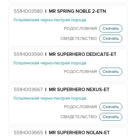
Farnear Aundre-ET
551HO03580
| MR SPRING NOBLE 2-ETN
Our-Favorite author
Голштинская черно-пестрая порода
B52-ET_EDG
РОДОСЛОВНАЯ
Скачать
EDG SYMP BALDWYN 8198-ET
СВИДЕТЕЛЬСТВО
Скачать
Edg Mogul Barclay 25000-ET
STANTONS BLUNDER 3520-ET
551HO03590
| MR SUPERHERO DEDICATE-ET
OCONNORS BOMBER PP-ET
Голштинская черно-пестрая порода
ST GEN NOBLE BRUNOY-ET
РОДОСЛОВНАЯ
Скачать
EDG MCCUT BURBON 8025-ET
551HO03667
| MR SUPERHERO NEXUS-ET
DELICIOUS BY-PASS-ET
Голштинская черно-пестрая порода
Edg D-Worth Caluso-ET
РОДОСЛОВНАЯ
Скачать
STANTONS CASTAWAY 5403-ET
СВИДЕТЕЛЬСТВО
Скачать
STANTONS ME CENTI-ET
ST GEN DIRECTOR CHAIRMAN-ET
551HO03665
| MR SUPERHERO NOLAN-ET