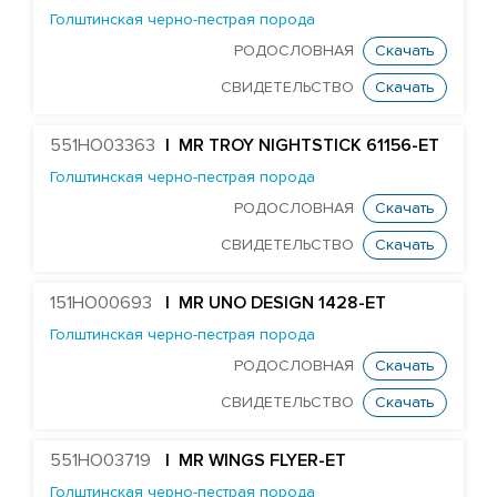
HURTGENLEA RICHARD CHARL-ET
Голштинская черно-пестрая порода
STANTONS SNOWMAN EA COLTON-ET
РОДОСЛОВНАЯ
Скачать
TJR DIRECTOR CONTROLLER-ET
СВИДЕТЕЛЬСТВО
Скачать
Edg Butler Corsair 60022-ET
551HO03363
| MR TROY NIGHTSTICK 61156-ET
EDG UNO DAREDEVIL 8369-ET
Голштинская черно-пестрая порода
TJR DUKE DAWSON-ET
РОДОСЛОВНАЯ
Скачать
MR DAYTIME 1447-ET
СВИДЕТЕЛЬСТВО
Скачать
Mr Nom DECKER 54304-ET
MR SUPERHERO DEDICATE-ET
151HO00693
| MR UNO DESIGN 1428-ET
MR OAK DELCO 57279-ET
Голштинская черно-пестрая порода
DELICIOUS 79951-ET
РОДОСЛОВНАЯ
Скачать
Farnear Delta-Beta 241-ET
СВИДЕТЕЛЬСТВО
Скачать
FARNEAR-BH DELTA-GAMMA-ET
551HO03719
| MR WINGS FLYER-ET
MR UNO DESIGN 1428-ET
Голштинская черно-пестрая порода