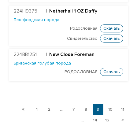
EDG DELTA-CHANCE-ET
224H9375
|
Netherhall 1 OZ Daffy
FARNEAR DELTA DENSTONE-ET
Герефордская порода
MR RUBICON DYNASTY-ET
Родословная
Скачать
MR WINGS FLYER-ET
Свидетельство
Скачать
DELICIOUS CHARL HARDBALL-ET
WINSTAR CRIM MERVEN-ET
224BB1251
| New Close Foreman
MR SPRING NIGHTSKY-ET
Британская голубая порода
TJR MODESTY RIDLEY-ET
РОДОСЛОВНАЯ
Скачать
MR RUBI-AGRONAUT 73287-ET
DELICIOUS DYNASTY SAHAB
HOLLERMANN RAGEN SUMAC-ET
1
2
...
7
8
9
10
11
PINE-TREE CHARLEY SWIRL-ET
EDG NOBLE VERDE-ET
...
14
15
STGEN NASH WATFORD-ET