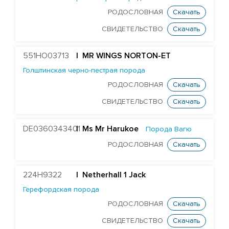
RONELEE MIDNIGHT DETOUR-ET
РОДОСЛОВНАЯ
Скачать
T-GEN-AC DIXIELAND-ET
СВИДЕТЕЛЬСТВО
Скачать
ST GEN NOBLE DUBAI-ET
ST GEN MT EDGE 67446-ET
551HO03713
| MR WINGS NORTON-ET
STANTONS ELAPSE 6815-ET
Голштинская черно-пестрая порода
РОДОСЛОВНАЯ
Скачать
T-GEN-AC DIXIE EXPOSURE-ET
СВИДЕТЕЛЬСТВО
Скачать
FARNEAR-TBR-BH FLAMER-ET
ST GEN DW GALILEO-ET
DE0360343401
| Ms Mr Harukoe
Порода Вагю
EDG JABIR GAMBLER 57455-ET
РОДОСЛОВНАЯ
Скачать
EDG TANGO GASKET 57590-ET
ST GENOMICPRO GRANT-ET
224H9322
| Netherhall 1 Jack
FARNEAR HAMMOND-ET
Герефордская порода
MR D-WORTH BRISTOL-ET
РОДОСЛОВНАЯ
Скачать
LEXVOLD SS CAHILL-ET
СВИДЕТЕЛЬСТВО
Скачать