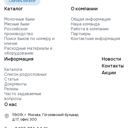
Скачать каталог
VOGUE REVIVAL-RED-ET
Каталог
О компании
HILMAR C ROCKFORD-ET
Молочные быки
Общая информация
FARNEAR-BH MOGUL ROCKY-ET
Мясные быки
Наша команда
Российское
Работа в компании
FARNEAR ROXY B 54505-ET G +2416
производство
Партнеры
840003010353252 99%RHA-NA
Поиск быков по номеру и
Контактная информация
кличке
Edg RUBICON-ET
Расходные материалы и
оборудование
EDG COIN RUEBEN 25004-ET
Информация
Новости
BUTLERVIEW SHUT-OUT-ET
Контакты
Каталоги
BRYHILL SOCRATES P-ETN
Акции
Список родословных
Статьи
TRAMILDA MISSO SOLO-ET
Документы
Релизы
EDG PRE STANLEY 25021-ET
Часто задаваемые
вопросы
MR PB STRATAGY PP 71035-ET
О нас
DELICIOUS H-NOON TAMPA-ET
119019, г. Москва, Гоголевский бульвар,
HARTFORD RUBI-TAZ-ET
д.17, офис 300
FARNEAR-TJR-BH TORQUE-ET