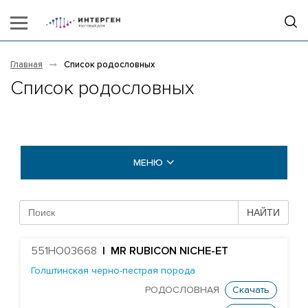
Главная
Список родословных
Список родословных
МЕНЮ
БЫКИ COGENT
НАЙТИ
БЫКИ STGEN
551HO03668
| MR RUBICON NICHE-ET
Абердин-ангусская порода
Голштинская черно-пестрая порода
Айрширская порода
РОДОСЛОВНАЯ
Скачать