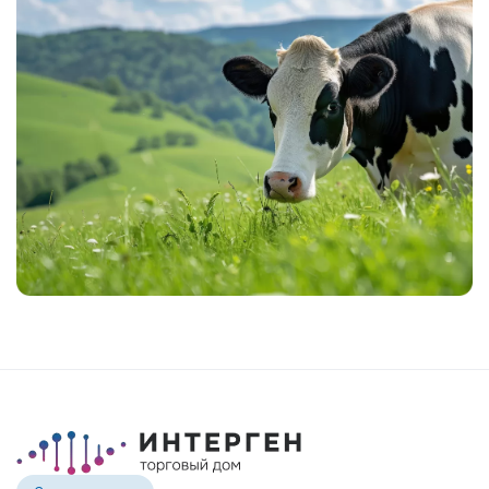
MR SPRING NIGHTHAWK-ET
MR MT NIGHTLIFE 31444-ET
MR TROY NIGHTSTICK 61156-ET
MR SPRING NOBLE 2-ETN
MR SUPERHERO NOLAN-ET
MR WINGS NORTON-ET
EDG DIRECTOR OPTIC-ET
POTTERS-FIELD PAVETHEWAY-TW
BTS-MARCY PETULA PING-ET
ST GEN NOBLE PONCHO
OCD CHARLEY RANGER-ET
ST GEN R-HAZE RAPID-ET
TEEMAR MODESTY RATE-ET
GENOSOURCE DELTA REGMA-ET