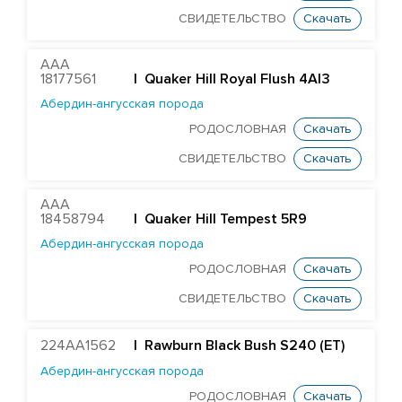
Голштинская красно-пестрая порода
СВИДЕТЕЛЬСТВО
Скачать
Голштинская черно-пестрая порода
AAA
ST Genomicpro Dealer-ET
18177561
| Quaker Hill Royal Flush 4AI3
Mr Dds Mt Hondo 54778-ET
Абердин-ангусская порода
Farnear-Tr Mega-Show-TW
РОДОСЛОВНАЯ
Скачать
X Farnear Delco Picante-ET
СВИДЕТЕЛЬСТВО
Скачать
Farnear Mega-Man 119-ET
AAA
Mr Mega-Dare 54596-ET
18458794
| Quaker Hill Tempest 5R9
X DF Supersire Pledge-ET
Абердин-ангусская порода
X Redrock-View Klutch-ET
РОДОСЛОВНАЯ
Скачать
EDG Coin Reuben 25004-ET
СВИДЕТЕЛЬСТВО
Скачать
ST Gen Noble Abbotsford
224AA1562
| Rawburn Black Bush S240 (ET)
KCCK Pet Adidas-Red-ET
Абердин-ангусская порода
ST Genomicpro Apollo-Ets
РОДОСЛОВНАЯ
Скачать