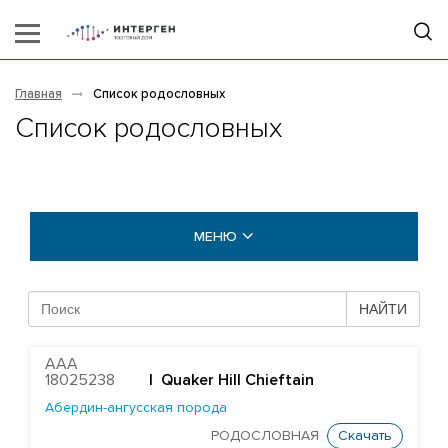
Главная
Список родословных
Список родословных
МЕНЮ
БЫКИ COGENT
НАЙТИ
БЫКИ STGEN
AAA
18025238
| Quaker Hill Chieftain
Абердин-ангусская порода
Абердин-ангусская порода
Айрширская порода
РОДОСЛОВНАЯ
Скачать