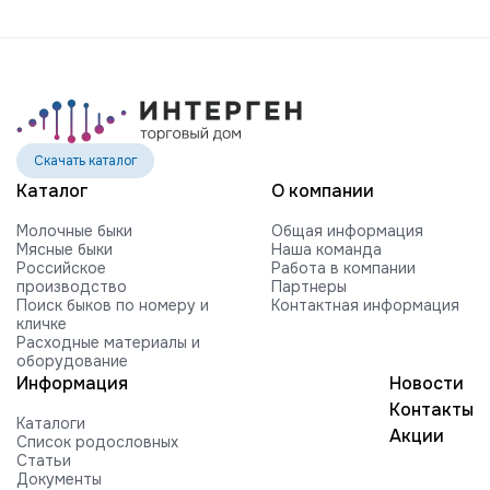
VOGUE REVIVAL-RED-ET
HILMAR C ROCKFORD-ET
FARNEAR-BH MOGUL ROCKY-ET
FARNEAR ROXY B 54505-ET G +2416
840003010353252 99%RHA-NA
Скачать каталог
Edg RUBICON-ET
Каталог
О компании
EDG COIN RUEBEN 25004-ET
Молочные быки
Общая информация
BUTLERVIEW SHUT-OUT-ET
Мясные быки
Наша команда
Российское
Работа в компании
BRYHILL SOCRATES P-ETN
производство
Партнеры
Поиск быков по номеру и
Контактная информация
TRAMILDA MISSO SOLO-ET
кличке
Расходные материалы и
EDG PRE STANLEY 25021-ET
оборудование
MR PB STRATAGY PP 71035-ET
Информация
Новости
Контакты
DELICIOUS H-NOON TAMPA-ET
Каталоги
Акции
Список родословных
HARTFORD RUBI-TAZ-ET
Статьи
Документы
FARNEAR-TJR-BH TORQUE-ET