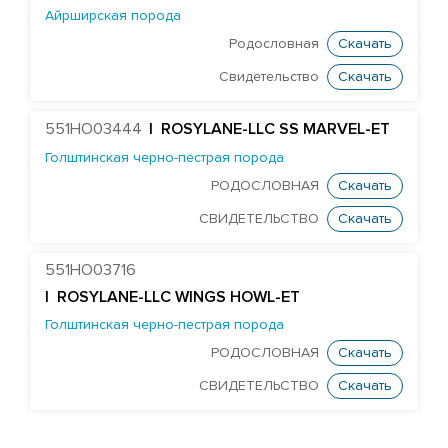
EDG DELTA-CHANCE-ET
Айрширская порода
FARNEAR DELTA DENSTONE-ET
Родословная
Скачать
MR RUBICON DYNASTY-ET
Свидетельство
Скачать
MR WINGS FLYER-ET
551HO03444
| ROSYLANE-LLC SS MARVEL-ET
DELICIOUS CHARL HARDBALL-ET
Голштинская черно-пестрая порода
WINSTAR CRIM MERVEN-ET
РОДОСЛОВНАЯ
Скачать
MR SPRING NIGHTSKY-ET
СВИДЕТЕЛЬСТВО
Скачать
TJR MODESTY RIDLEY-ET
MR RUBI-AGRONAUT 73287-ET
551HO03716
DELICIOUS DYNASTY SAHAB
| ROSYLANE-LLC WINGS HOWL-ET
Голштинская черно-пестрая порода
HOLLERMANN RAGEN SUMAC-ET
РОДОСЛОВНАЯ
Скачать
PINE-TREE CHARLEY SWIRL-ET
СВИДЕТЕЛЬСТВО
Скачать
EDG NOBLE VERDE-ET
STGEN NASH WATFORD-ET