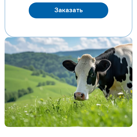
MR SPRING NIGHTHAWK-ET
Заказать
MR MT NIGHTLIFE 31444-ET
MR TROY NIGHTSTICK 61156-ET
MR SPRING NOBLE 2-ETN
MR SUPERHERO NOLAN-ET
MR WINGS NORTON-ET
EDG DIRECTOR OPTIC-ET
POTTERS-FIELD PAVETHEWAY-TW
BTS-MARCY PETULA PING-ET
ST GEN NOBLE PONCHO
OCD CHARLEY RANGER-ET
ST GEN R-HAZE RAPID-ET
TEEMAR MODESTY RATE-ET
GENOSOURCE DELTA REGMA-ET