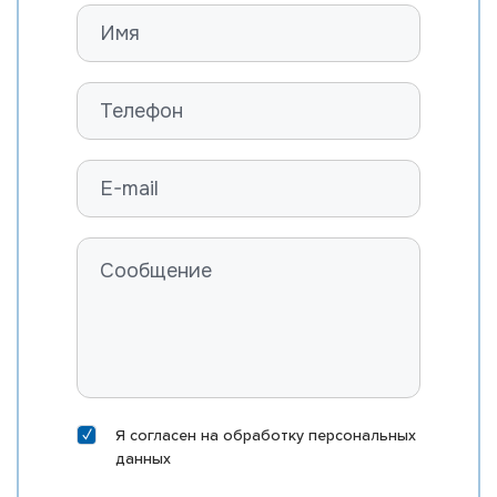
ROSYLANE-LLC SS MARVEL-ET
FARNEAR B-BOB MASTER-ET
RI-VAL-RE MOD MCCORD-P-ET
ST GEN MEGA-RAM 10406-ET
ST GEN MEGA-SNAP 10388-ET
EDG DIRECTOR MEINO-ET
DELICIOUS HN METZ-ET
MORNINGVIEW MIXTURE-ET
EDG KB MOXI 31167-ET
MR SILVER NAUTICAL-ET
MR NOBLE NEPOLEAN
MR M-DUKE NEWTON-ET
MR SUPERHERO NEXUS-ET
Я согласен на
обработку персональных
данных
MR RUBICON NICHE-ET