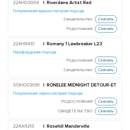
RONELEE MIDNIGHT DETOUR-ET
224HO3004
|
Riverdane Artist Red
Голштинская красно-пестрая порода
T-GEN-AC DIXIELAND-ET
Свидетельство
Скачать
ST GEN NOBLE DUBAI-ET
Родословная
Скачать
ST GEN MT EDGE 67446-ET
STANTONS ELAPSE 6815-ET
224H9410
|
Romany 1 Lawbreaker L23
T-GEN-AC DIXIE EXPOSURE-ET
Герефордская порода
FARNEAR-TBR-BH FLAMER-ET
Родословная
Скачать
ST GEN DW GALILEO-ET
Свидетельство
Скачать
EDG JABIR GAMBLER 57455-ET
513HO03091
| RONELEE MIDNIGHT DETOUR-ET
EDG TANGO GASKET 57590-ET
Голштинская черно-пестрая порода
ST GENOMICPRO GRANT-ET
РОДОСЛОВНАЯ
Скачать
FARNEAR HAMMOND-ET
СВИДЕТЕЛЬСТВО
Скачать
MR D-WORTH BRISTOL-ET
LEXVOLD SS CAHILL-ET
224A9213
|
Rosehill Manderville