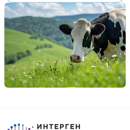
MR SPRING NIGHTHAWK-ET
MR MT NIGHTLIFE 31444-ET
MR TROY NIGHTSTICK 61156-ET
MR SPRING NOBLE 2-ETN
MR SUPERHERO NOLAN-ET
MR WINGS NORTON-ET
EDG DIRECTOR OPTIC-ET
POTTERS-FIELD PAVETHEWAY-TW
BTS-MARCY PETULA PING-ET
ST GEN NOBLE PONCHO
OCD CHARLEY RANGER-ET
ST GEN R-HAZE RAPID-ET
TEEMAR MODESTY RATE-ET
GENOSOURCE DELTA REGMA-ET