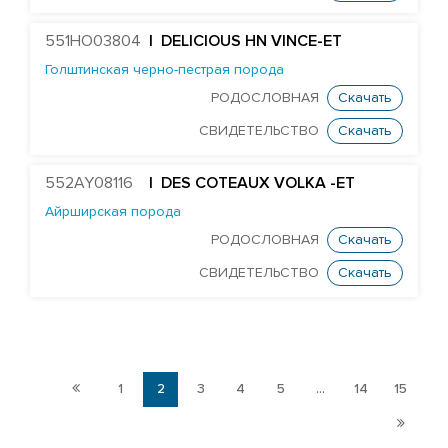
EDG DELTA-CHANCE-ET
FARNEAR DELTA DENSTONE-ET
551HO03804
| DELICIOUS HN VINCE-ET
Голштинская черно-пестрая порода
MR RUBICON DYNASTY-ET
РОДОСЛОВНАЯ
Скачать
MR WINGS FLYER-ET
СВИДЕТЕЛЬСТВО
Скачать
DELICIOUS CHARL HARDBALL-ET
WINSTAR CRIM MERVEN-ET
552AY08116
| DES COTEAUX VOLKA -ET
MR SPRING NIGHTSKY-ET
Айрширская порода
TJR MODESTY RIDLEY-ET
РОДОСЛОВНАЯ
Скачать
MR RUBI-AGRONAUT 73287-ET
СВИДЕТЕЛЬСТВО
Скачать
DELICIOUS DYNASTY SAHAB
HOLLERMANN RAGEN SUMAC-ET
PINE-TREE CHARLEY SWIRL-ET
1
2
3
4
5
...
14
15
EDG NOBLE VERDE-ET
STGEN NASH WATFORD-ET