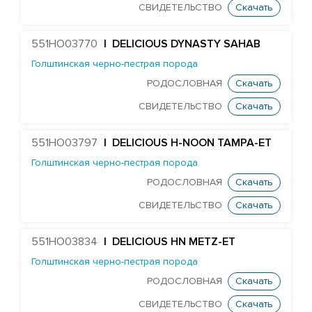
RONELEE MIDNIGHT DETOUR-ET
СВИДЕТЕЛЬСТВО
Скачать
T-GEN-AC DIXIELAND-ET
551HO03770
| DELICIOUS DYNASTY SAHAB
ST GEN NOBLE DUBAI-ET
Голштинская черно-пестрая порода
ST GEN MT EDGE 67446-ET
РОДОСЛОВНАЯ
Скачать
STANTONS ELAPSE 6815-ET
СВИДЕТЕЛЬСТВО
Скачать
T-GEN-AC DIXIE EXPOSURE-ET
FARNEAR-TBR-BH FLAMER-ET
551HO03797
| DELICIOUS H-NOON TAMPA-ET
ST GEN DW GALILEO-ET
Голштинская черно-пестрая порода
РОДОСЛОВНАЯ
Скачать
EDG JABIR GAMBLER 57455-ET
СВИДЕТЕЛЬСТВО
Скачать
EDG TANGO GASKET 57590-ET
ST GENOMICPRO GRANT-ET
551HO03834
| DELICIOUS HN METZ-ET
FARNEAR HAMMOND-ET
Голштинская черно-пестрая порода
MR D-WORTH BRISTOL-ET
РОДОСЛОВНАЯ
Скачать
LEXVOLD SS CAHILL-ET
СВИДЕТЕЛЬСТВО
Скачать