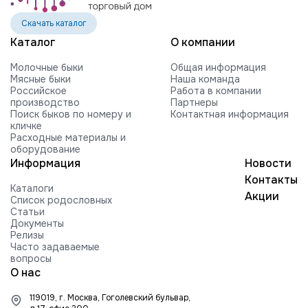
VOGUE REVIVAL-RED-ET
Скачать каталог
HILMAR C ROCKFORD-ET
Каталог
О компании
FARNEAR-BH MOGUL ROCKY-ET
Молочные быки
Общая информация
FARNEAR ROXY B 54505-ET G +2416
Мясные быки
Наша команда
840003010353252 99%RHA-NA
Российское
Работа в компании
производство
Партнеры
Edg RUBICON-ET
Поиск быков по номеру и
Контактная информация
кличке
EDG COIN RUEBEN 25004-ET
Расходные материалы и
оборудование
BUTLERVIEW SHUT-OUT-ET
Информация
Новости
BRYHILL SOCRATES P-ETN
Контакты
Каталоги
TRAMILDA MISSO SOLO-ET
Акции
Список родословных
Статьи
EDG PRE STANLEY 25021-ET
Документы
Релизы
MR PB STRATAGY PP 71035-ET
Часто задаваемые
вопросы
DELICIOUS H-NOON TAMPA-ET
О нас
HARTFORD RUBI-TAZ-ET
119019, г. Москва, Гоголевский бульвар,
FARNEAR-TJR-BH TORQUE-ET