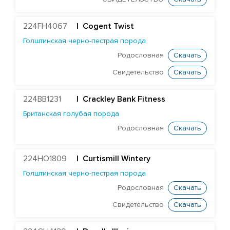
Farnear Aundre-ET
Our-Favorite author
224FH4067
|
Cogent Twist
B52-ET_EDG
Голштинская черно-пестрая порода
EDG SYMP BALDWYN 8198-ET
Родословная
Скачать
Edg Mogul Barclay 25000-ET
Свидетельство
Скачать
STANTONS BLUNDER 3520-ET
224BB1231
| Crackley Bank Fitness
OCONNORS BOMBER PP-ET
Британская голубая порода
ST GEN NOBLE BRUNOY-ET
Родословная
Скачать
EDG MCCUT BURBON 8025-ET
DELICIOUS BY-PASS-ET
224HO1809
|
Curtismill Wintery
Edg D-Worth Caluso-ET
Голштинская черно-пестрая порода
STANTONS CASTAWAY 5403-ET
Родословная
Скачать
STANTONS ME CENTI-ET
Свидетельство
Скачать
ST GEN DIRECTOR CHAIRMAN-ET