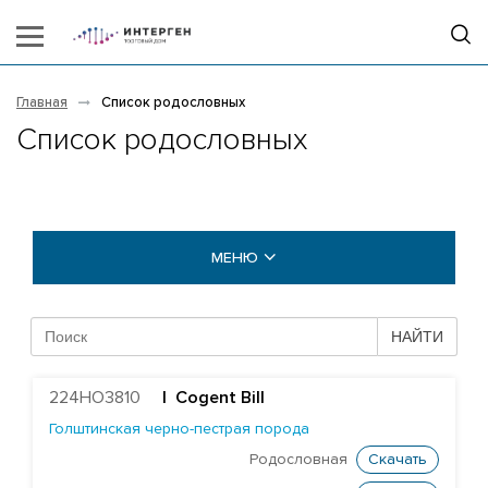
Главная
Список родословных
Список родословных
МЕНЮ
БЫКИ COGENT
НАЙТИ
БЫКИ STGEN
224HO3810
|
Cogent Bill
Абердин-ангусская порода
Голштинская черно-пестрая порода
Айрширская порода
Родословная
Скачать