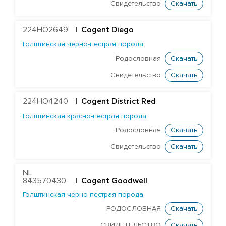
Голштинская красно-пестрая порода
Свидетельство
Скачать
Голштинская черно-пестрая порода
224HO2649
|
Cogent Diego
ST Genomicpro Dealer-ET
Голштинская черно-пестрая порода
Mr Dds Mt Hondo 54778-ET
Родословная
Скачать
Farnear-Tr Mega-Show-TW
Свидетельство
Скачать
X Farnear Delco Picante-ET
Farnear Mega-Man 119-ET
224HO4240
|
Cogent District Red
Голштинская красно-пестрая порода
Mr Mega-Dare 54596-ET
Родословная
Скачать
X DF Supersire Pledge-ET
Свидетельство
Скачать
X Redrock-View Klutch-ET
EDG Coin Reuben 25004-ET
NL
843570430
| Cogent Goodwell
ST Gen Noble Abbotsford
Голштинская черно-пестрая порода
KCCK Pet Adidas-Red-ET
РОДОСЛОВНАЯ
Скачать
ST Genomicpro Apollo-Ets
СВИДЕТЕЛЬСТВО
Скачать