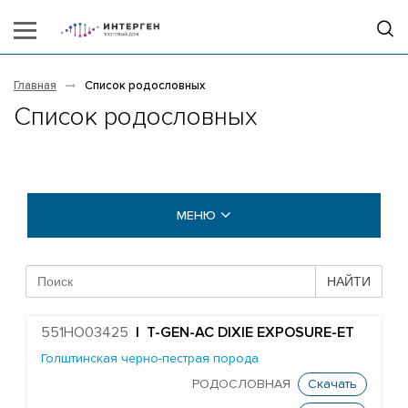
Главная
Список родословных
Список родословных
МЕНЮ
БЫКИ COGENT
НАЙТИ
БЫКИ STGEN
551HO03425
| T-GEN-AC DIXIE EXPOSURE-ET
Абердин-ангусская порода
Голштинская черно-пестрая порода
Айрширская порода
РОДОСЛОВНАЯ
Скачать