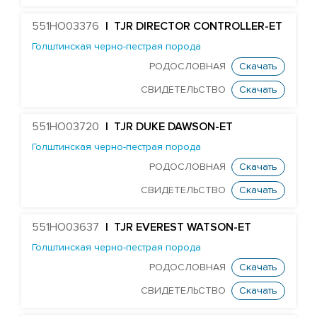
Farnear Aundre-ET
551HO03376
| TJR DIRECTOR CONTROLLER-ET
Our-Favorite author
Голштинская черно-пестрая порода
B52-ET_EDG
РОДОСЛОВНАЯ
Скачать
EDG SYMP BALDWYN 8198-ET
СВИДЕТЕЛЬСТВО
Скачать
Edg Mogul Barclay 25000-ET
STANTONS BLUNDER 3520-ET
551HO03720
| TJR DUKE DAWSON-ET
OCONNORS BOMBER PP-ET
Голштинская черно-пестрая порода
ST GEN NOBLE BRUNOY-ET
РОДОСЛОВНАЯ
Скачать
EDG MCCUT BURBON 8025-ET
СВИДЕТЕЛЬСТВО
Скачать
DELICIOUS BY-PASS-ET
551HO03637
| TJR EVEREST WATSON-ET
Edg D-Worth Caluso-ET
Голштинская черно-пестрая порода
STANTONS CASTAWAY 5403-ET
РОДОСЛОВНАЯ
Скачать
STANTONS ME CENTI-ET
СВИДЕТЕЛЬСТВО
Скачать
ST GEN DIRECTOR CHAIRMAN-ET