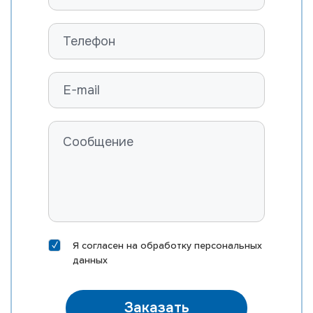
ROSYLANE-LLC SS MARVEL-ET
FARNEAR B-BOB MASTER-ET
RI-VAL-RE MOD MCCORD-P-ET
ST GEN MEGA-RAM 10406-ET
ST GEN MEGA-SNAP 10388-ET
EDG DIRECTOR MEINO-ET
DELICIOUS HN METZ-ET
MORNINGVIEW MIXTURE-ET
EDG KB MOXI 31167-ET
MR SILVER NAUTICAL-ET
MR NOBLE NEPOLEAN
Я согласен на
обработку персональных
MR M-DUKE NEWTON-ET
данных
MR SUPERHERO NEXUS-ET
MR RUBICON NICHE-ET
Заказать