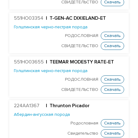
Голштинская красно-пестрая порода
СВИДЕТЕЛЬСТВО
Скачать
Голштинская черно-пестрая порода
551HO03354
| T-GEN-AC DIXIELAND-ET
ST Genomicpro Dealer-ET
Голштинская черно-пестрая порода
Mr Dds Mt Hondo 54778-ET
РОДОСЛОВНАЯ
Скачать
Farnear-Tr Mega-Show-TW
СВИДЕТЕЛЬСТВО
Скачать
X Farnear Delco Picante-ET
Farnear Mega-Man 119-ET
551HO03655
| TEEMAR MODESTY RATE-ET
Голштинская черно-пестрая порода
Mr Mega-Dare 54596-ET
РОДОСЛОВНАЯ
Скачать
X DF Supersire Pledge-ET
СВИДЕТЕЛЬСТВО
Скачать
X Redrock-View Klutch-ET
EDG Coin Reuben 25004-ET
224AA1367
|
Thrunton Picador
ST Gen Noble Abbotsford
Абердин-ангусская порода
KCCK Pet Adidas-Red-ET
Родословная
Скачать
ST Genomicpro Apollo-Ets
Свидетельство
Скачать