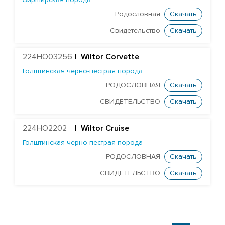
Айрширская порода
EDG DELTA-CHANCE-ET
Родословная
Скачать
FARNEAR DELTA DENSTONE-ET
Свидетельство
Скачать
MR RUBICON DYNASTY-ET
MR WINGS FLYER-ET
224HO03256
| Wiltor Corvette
DELICIOUS CHARL HARDBALL-ET
Голштинская черно-пестрая порода
WINSTAR CRIM MERVEN-ET
РОДОСЛОВНАЯ
Скачать
MR SPRING NIGHTSKY-ET
СВИДЕТЕЛЬСТВО
Скачать
TJR MODESTY RIDLEY-ET
224HO2202
| Wiltor Cruise
MR RUBI-AGRONAUT 73287-ET
Голштинская черно-пестрая порода
DELICIOUS DYNASTY SAHAB
РОДОСЛОВНАЯ
Скачать
HOLLERMANN RAGEN SUMAC-ET
СВИДЕТЕЛЬСТВО
Скачать
PINE-TREE CHARLEY SWIRL-ET
EDG NOBLE VERDE-ET
STGEN NASH WATFORD-ET