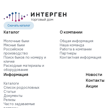
VOGUE REVIVAL-RED-ET
HILMAR C ROCKFORD-ET
FARNEAR-BH MOGUL ROCKY-ET
FARNEAR ROXY B 54505-ET G +2416
Скачать каталог
840003010353252 99%RHA-NA
Каталог
О компании
Edg RUBICON-ET
Молочные быки
Общая информация
EDG COIN RUEBEN 25004-ET
Мясные быки
Наша команда
Российское
Работа в компании
BUTLERVIEW SHUT-OUT-ET
производство
Партнеры
Поиск быков по номеру и
Контактная информация
BRYHILL SOCRATES P-ETN
кличке
Расходные материалы и
TRAMILDA MISSO SOLO-ET
оборудование
Информация
Новости
EDG PRE STANLEY 25021-ET
Контакты
Каталоги
MR PB STRATAGY PP 71035-ET
Акции
Список родословных
DELICIOUS H-NOON TAMPA-ET
Статьи
Документы
HARTFORD RUBI-TAZ-ET
Релизы
Часто задаваемые
FARNEAR-TJR-BH TORQUE-ET