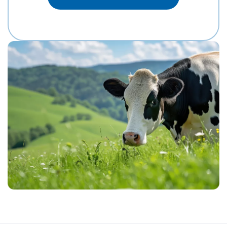
MR SPRING NIGHTHAWK-ET
MR MT NIGHTLIFE 31444-ET
MR TROY NIGHTSTICK 61156-ET
MR SPRING NOBLE 2-ETN
MR SUPERHERO NOLAN-ET
MR WINGS NORTON-ET
EDG DIRECTOR OPTIC-ET
POTTERS-FIELD PAVETHEWAY-TW
BTS-MARCY PETULA PING-ET
ST GEN NOBLE PONCHO
OCD CHARLEY RANGER-ET
ST GEN R-HAZE RAPID-ET
TEEMAR MODESTY RATE-ET
GENOSOURCE DELTA REGMA-ET