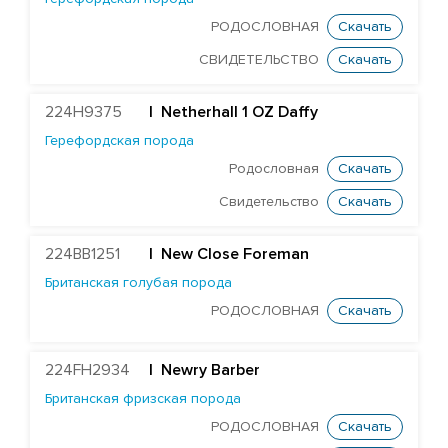
Британская голубая порода
РОДОСЛОВНАЯ
Скачать
Британская фризская порода
СВИДЕТЕЛЬСТВО
Скачать
Герефордская порода
Голштинская красно-пестрая порода
224H9375
|
Netherhall 1 OZ Daffy
Голштинская черно-пестрая порода
Герефордская порода
Родословная
Скачать
Джерсейская порода
Монбельярдская порода
Свидетельство
Скачать
Порода Вагю
224BB1251
| New Close Foreman
Скандинавская-красная порода
Британская голубая порода
Шаролезская порода
РОДОСЛОВНАЯ
Скачать
Шортгорнская порода
224FH2934
| Newry Barber
БЫКИ STGEN
Британская фризская порода
РОДОСЛОВНАЯ
Скачать