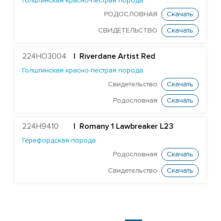
Голштинская красно-пестрая порода
РОДОСЛОВНАЯ
Скачать
СВИДЕТЕЛЬСТВО
Скачать
224HO3004
|
Riverdane Artist Red
Голштинская красно-пестрая порода
Свидетельство
Скачать
Родословная
Скачать
224H9410
|
Romany 1 Lawbreaker L23
Герефордская порода
Родословная
Скачать
Свидетельство
Скачать