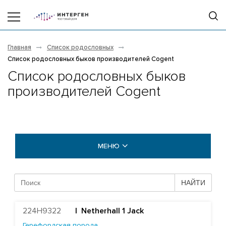
Главная
Список родословных
Список родословных быков производителей Cogent
Список родословных быков
производителей Cogent
МЕНЮ
БЫКИ COGENT
НАЙТИ
Абердин-ангусская порода
224H9322
| Netherhall 1 Jack
Айрширская порода
Герефордская порода