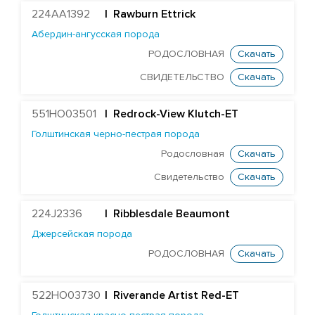
224AA1392
| Rawburn Ettrick
Абердин-ангусская порода
РОДОСЛОВНАЯ
Скачать
СВИДЕТЕЛЬСТВО
Скачать
551HO03501
|
Redrock-View Klutch-ET
Голштинская черно-пестрая порода
Родословная
Скачать
Свидетельство
Скачать
224J2336
| Ribblesdale Beaumont
Джерсейская порода
РОДОСЛОВНАЯ
Скачать
522HO03730
| Riverande Artist Red-ET