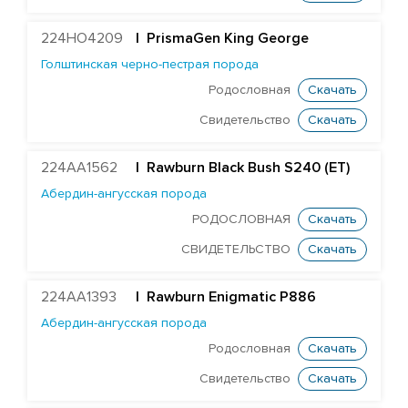
224HO4209
|
PrismaGen King George
Голштинская черно-пестрая порода
Родословная
Скачать
Свидетельство
Скачать
224AA1562
| Rawburn Black Bush S240 (ET)
Абердин-ангусская порода
РОДОСЛОВНАЯ
Скачать
СВИДЕТЕЛЬСТВО
Скачать
224AA1393
| Rawburn Enigmatic P886
Абердин-ангусская порода
Родословная
Скачать
Свидетельство
Скачать