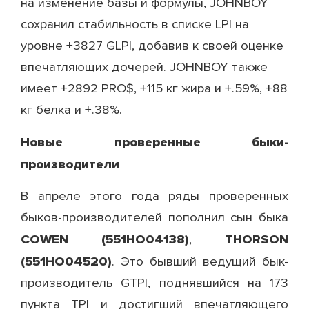
на изменение базы и формулы, JOHNBOY
сохранил стабильность в списке LPI на
уровне +3827 GLPI, добавив к своей оценке
впечатляющих дочерей. JOHNBOY также
имеет +2892 PRO$, +115 кг жира и +.59%, +88
кг белка и +.38%.
Новые проверенные быки-
производители
В апреле этого года ряды проверенных
быков-производителей пополнил сын быка
COWEN (551HO04138)
THORSON
,
(551HO04520)
. Это бывший ведущий бык-
производитель GTPI, поднявшийся на 173
пункта TPI и достигший впечатляющего