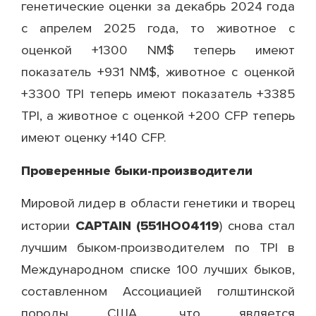
генетические оценки за декабрь 2024 года
с апрелем 2025 года, то животное с
оценкой +1300 NM$ теперь имеют
показатель +931 NM$, животное с оценкой
+3300 TPI теперь имеют показатель +3385
TPI, а животное с оценкой +200 CFP теперь
имеют оценку +140 CFP.
Проверенные быки-производители
Мировой лидер в области генетики и творец
CAPTAIN (551НО04119
истории
) снова стал
лучшим быком-производителем по TPI в
Международном списке 100 лучших быков,
составленном Ассоциацией голштинской
породы США, что является