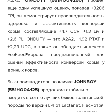
ON-DUTY (551HO04250)
A2A2.
прошел
еще одну успешную оценку, показав +3286
TPI, он демонстрирует производительность,
здоровье и эффективность конверсии
корма, составляющие +4,7 CCR, +1,3 Liv и
+2,6 PL. ONDUTY — это A2A2, +1,92 PTAT и
+2,29 UDC, а также он обладает индексом
EcoFeed®корова, предназначенный для
оценки эффективности конверсии корма у
дойных коров.
JOHNBOY
Бык-производитель по кличке
(551HO04125)
продолжил стабильно
входить в сотню лучших быков голштинской
породы по версии LPI от Lactanet. Несмотря