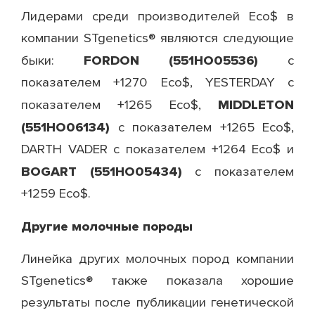
Лидерами среди производителей Eco$ в
компании STgenetics® являются следующие
FORDON (551HO05536)
быки:
с
показателем +1270 Eco$, YESTERDAY с
MIDDLETON
показателем +1265 Eco$,
(551HO06134)
с показателем +1265 Eco$,
DARTH VADER с показателем +1264 Eco$ и
BOGART (551HO05434)
с показателем
+1259 Eco$.
Другие молочные породы
Линейка других молочных пород компании
STgenetics® также показала хорошие
результаты после публикации генетической