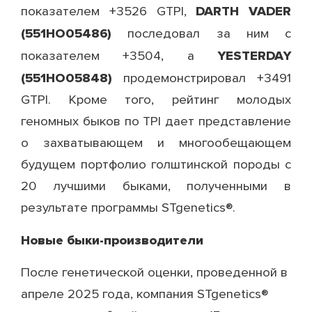
DARTH VADER
показателем +3526 GTPI,
(551НО05486)
последовал за ним с
YESTERDAY
показателем +3504, а
(551НО05848)
продемонстрировал +3491
GTPI. Кроме того, рейтинг молодых
геномных быков по TPI дает представление
о захватывающем и многообещающем
будущем портфолио голштинской породы с
20 лучшими быками, полученными в
результате программы STgenetics®.
Новые быки-производители
После генетической оценки, проведенной в
апреле 2025 года, компания STgenetics®