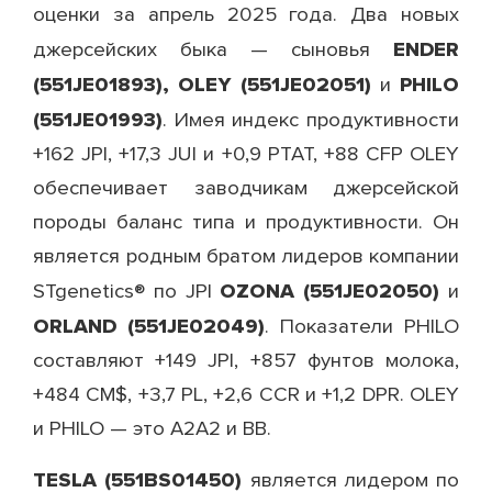
оценки за апрель 2025 года. Два новых
ENDER
джерсейских быка — сыновья
(551JE01893), OLEY (551JE02051)
PHILO
и
(551JE01993)
. Имея индекс продуктивности
+162 JPI, +17,3 JUI и +0,9 PTAT, +88 CFP OLEY
обеспечивает заводчикам джерсейской
породы баланс типа и продуктивности. Он
является родным братом лидеров компании
OZONA (551JE02050)
STgenetics® по JPI
и
ORLAND (551JE02049)
. Показатели PHILO
составляют +149 JPI, +857 фунтов молока,
+484 CM$, +3,7 PL, +2,6 CCR и +1,2 DPR. OLEY
и PHILO — это A2A2 и BB.
TESLA (551BS01450)
является лидером по