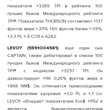
показателя +3389 TPI ​​в рейтинге 100
лучших быков Международного рейтинга
TPI®. Показатели THORSON составляют +137
фунтов жира +.29% +60 фунтов белка +.05%,
+3.3 PL +.9 CCR и A2A2.
LEVOY (551HO04581)
, еще один сын
CAPTAIN, также дебютировал в списке 100
лучших быков Международного рейтинга
TPI® с индексом +3257 TPI. Он
демонстрирует +116 0,26% фунтов жира и
+968 NM$. Он отличается превосходными
показателями здоровья: +3,0 PL и +,7 Liv.
LEVOY обладает показателем Eco$ +1152 и
является быком-производителем