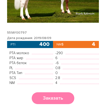
551AY00797
Дата рождения: 2019/08/09
400
4
PTI
NM$
PTA молоко
-290
PTA жир
6
PTA белок
-6
PL
0.8
PTA Тип
0
SCS
2.8
NM
4
Заказать