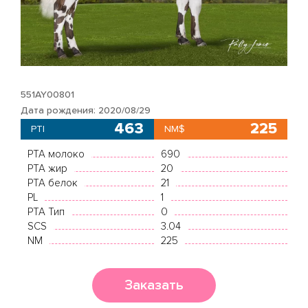
551AY00801
Дата рождения: 2020/08/29
463
225
PTI
NM$
PTA молоко
690
PTA жир
20
PTA белок
21
PL
1
PTA Тип
0
SCS
3.04
NM
225
Заказать