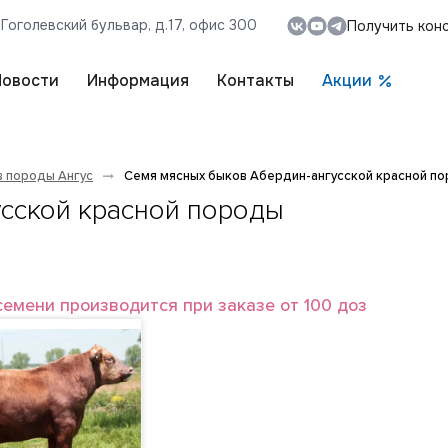
, Гоголевский бульвар, д.17, офис 300
Получить кон
Новости
Информация
Контакты
Акции
в породы Ангус
Семя мясных быков Абердин-ангусской красной п
сской красной породы
семени производится при заказе от 100 доз